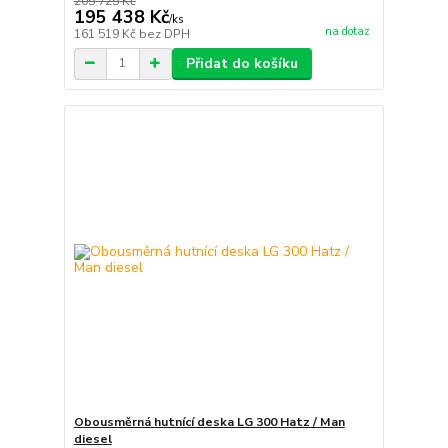
205 725 Kč
195 438 Kč
/
ks
na dotaz
161 519 Kč
bez DPH
Přidat do košíku
Obousměrná hutnící deska LG 300 Hatz / Man
diesel