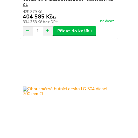
CL
425 879 Kč
404 585 Kč
/
ks
na dotaz
334 368 Kč
bez DPH
Přidat do košíku