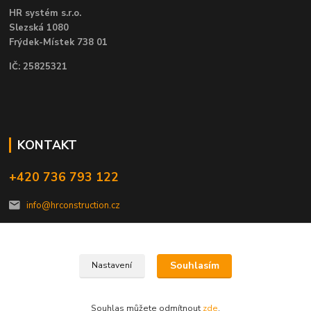
HR systém s.r.o.
Slezská 1080
Frýdek-Místek 738 01
IČ: 25825321
KONTAKT
+420 736 793 122
info@hrconstruction.cz
Souhlasím
Nastavení
HR construction, s.r.o. 2023
Souhlas můžete odmítnout
zde
.