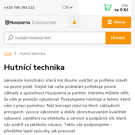
0
ks
CZK
+420 736 793 122
za
0 Kč
Menu
Hledat
Úvod
Hutnící technika
Hutnící technika
Jakoukoliv konstrukci, která má dlouho vydržet, je potřeba stavět
na pevné půdě. Stejně tak vaše podnikání potřebuje pevné
základy a společnost Husqvarna je partner, kterému můžete věřit,
že vám je pomůže vybudovat. Poskytujeme nástroje a řešení, které
vám s prací pomohou. Náš koncept staví na třech základních
principech: vysoce výkonném a dobře zkonstruovaném kvalitním
vybavení, zaměření na efektivitu a servisní a podpůrné síti, která
vás podrží za jakékoliv situace. Takto vás podporujeme –
přinášíme lepší způsoby, jak pracovat.