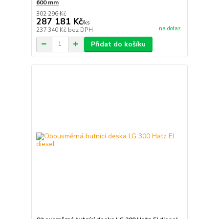
600 mm
302 296 Kč
287 181 Kč
/
ks
na dotaz
237 340 Kč
bez DPH
Přidat do košíku