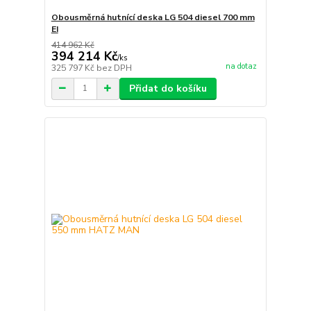
Obousměrná hutnící deska LG 504 diesel 700 mm
EI
414 962 Kč
394 214 Kč
/
ks
na dotaz
325 797 Kč
bez DPH
Přidat do košíku