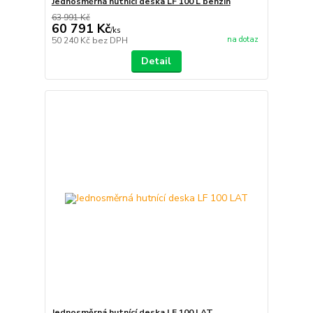
Jednosměrná hutnící deska LF 100 L benzín
63 991 Kč
60 791 Kč
/
ks
na dotaz
50 240 Kč
bez DPH
Detail
Jednosměrná hutnící deska LF 100 LAT