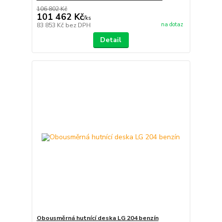
106 802 Kč
101 462 Kč
/
ks
na dotaz
83 853 Kč
bez DPH
Detail
Obousměrná hutnící deska LG 204 benzín