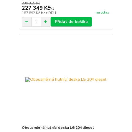
239 315 Kč
227 349 Kč
/
ks
na dotaz
187 892 Kč
bez DPH
Přidat do košíku
Obousměrná hutnící deska LG 204 diesel