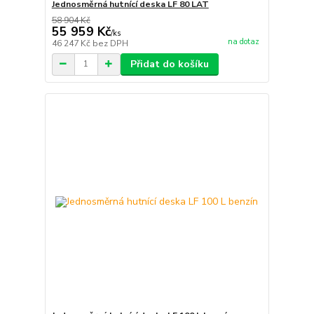
Jednosměrná hutnící deska LF 80 LAT
58 904 Kč
55 959 Kč
/
ks
na dotaz
46 247 Kč
bez DPH
Přidat do košíku