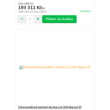
203 485 Kč
193 311 Kč
/
ks
na dotaz
159 761 Kč
bez DPH
Přidat do košíku
Obousměrná hutnící deska LG 204 diesel EI