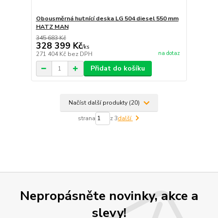
Obousměrná hutnící deska LG 504 diesel 550 mm
HATZ MAN
345 683 Kč
328 399 Kč
/
ks
na dotaz
271 404 Kč
bez DPH
Přidat do košíku
Načíst další produkty (20)
strana
z 3
další
Nepropásněte novinky, akce a
slevy!