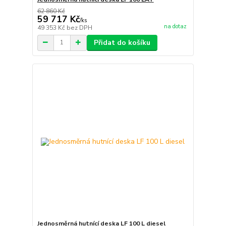
62 860 Kč
59 717 Kč
/
ks
na dotaz
49 353 Kč
bez DPH
Přidat do košíku
Jednosměrná hutnící deska LF 100 L diesel