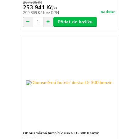
267 306 Kč
253 941 Kč
/
ks
na dotaz
209 869 Kč
bez DPH
Přidat do košíku
Obousměrná hutnící deska LG 300 benzín