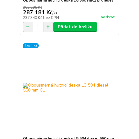
Obousměrná hutnící deska LG 300 Hatz EI diesel
302 296 Kč
287 181 Kč
/
ks
na dotaz
237 340 Kč
bez DPH
Přidat do košíku
Novinka
Obousměrná hutnící deska LG 504 diesel 550 mm