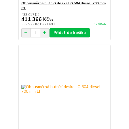
Obousměrná hutnící deska LG 504 diesel 700 mm
CL
433 017 Kč
411 366 Kč
/
ks
na dotaz
339 972 Kč
bez DPH
Přidat do košíku