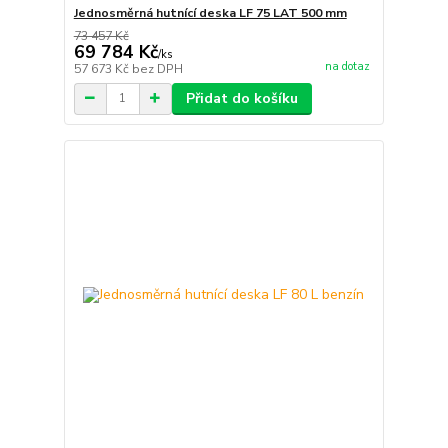
Jednosměrná hutnící deska LF 75 LAT 500 mm
73 457 Kč
69 784 Kč
/
ks
na dotaz
57 673 Kč
bez DPH
Přidat do košíku