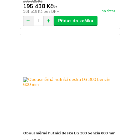
205 725 Kč
195 438 Kč
/
ks
na dotaz
161 519 Kč
bez DPH
Přidat do košíku
Obousměrná hutnící deska LG 300 benzín 600 mm