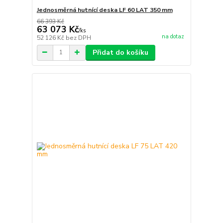
Jednosměrná hutnící deska LF 60 LAT 350 mm
66 393 Kč
63 073 Kč
/
ks
na dotaz
52 126 Kč
bez DPH
Přidat do košíku