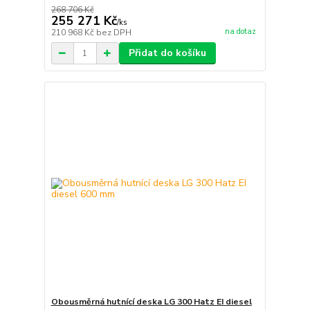
268 706 Kč
255 271 Kč
/
ks
na dotaz
210 968 Kč
bez DPH
Přidat do košíku
Obousměrná hutnící deska LG 300 Hatz EI diesel