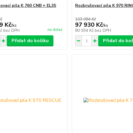
ovací pila K 760 CNB + EL35
Rozbrušovací pila K 970 RIN
Kč
103 084 Kč
9 Kč
97 930 Kč
/
ks
/
ks
na dotaz
Kč
bez DPH
80 934 Kč
bez DPH
Přidat do košíku
Přidat do ko