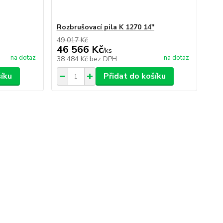
Rozbrušovací pila K 1270 14"
49 017 Kč
46 566 Kč
/
ks
na dotaz
na dotaz
38 484 Kč
bez DPH
šíku
Přidat do košíku