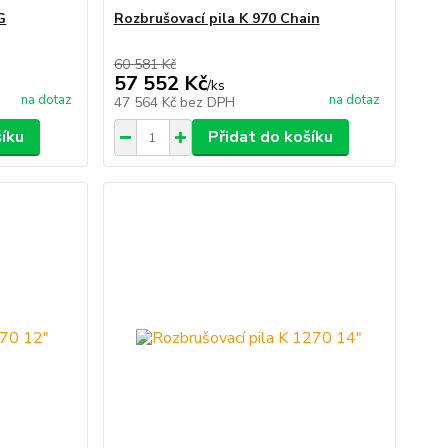
G
Rozbrušovací pila K 970 Chain
60 581 Kč
57 552 Kč
/
ks
na dotaz
na dotaz
47 564 Kč
bez DPH
šíku
Přidat do košíku