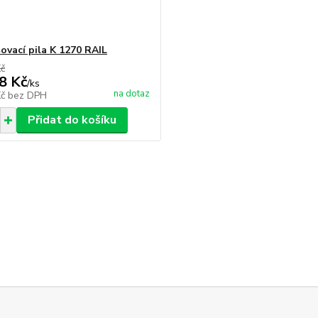
ovací pila K 1270 RAIL
Kč
8 Kč
/
ks
na dotaz
Kč
bez DPH
Přidat do košíku