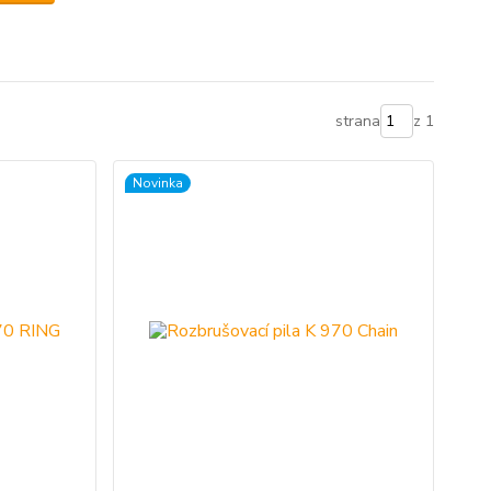
strana
z 1
Novinka