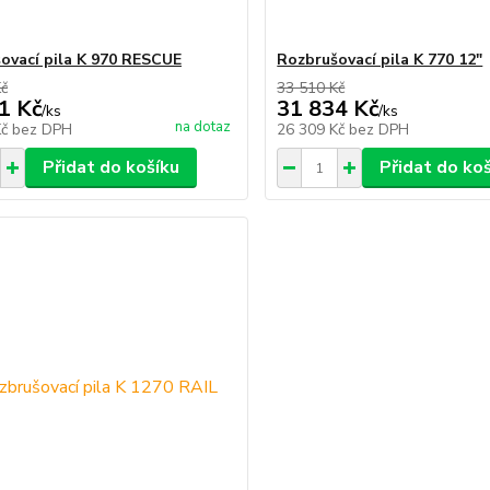
ovací pila K 970 RESCUE
Rozbrušovací pila K 770 12"
Kč
33 510 Kč
1 Kč
31 834 Kč
/
ks
/
ks
na dotaz
Kč
bez DPH
26 309 Kč
bez DPH
Přidat do košíku
Přidat do ko