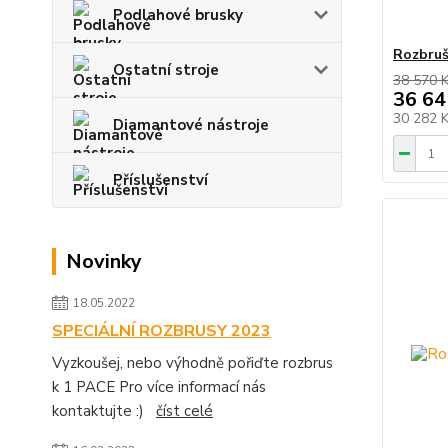
Podlahové brusky
Rozbruš
Ostatní stroje
38 570 
36 64
30 282 
Diamantové nástroje
Příslušenství
Novinky
18.05.2022
SPECIÁLNÍ ROZBRUSY 2023
Vyzkoušej, nebo výhodně pořiďte rozbrus
k 1 PACE Pro více informací nás
kontaktujte :)
číst celé