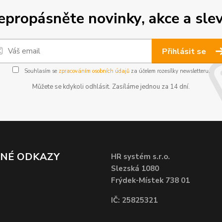
epropásněte novinky, akce a slev
Přihlásit se
Souhlasím se
zpracováním osobních údajů
za účelem rozesílky newsletteru.
Můžete se kdykoli odhlásit. Zasíláme jednou za 14 dní.
ČNÉ ODKAZY
HR systém s.r.o.
Slezská 1080
Frýdek-Místek 738 01
IČ: 25825321