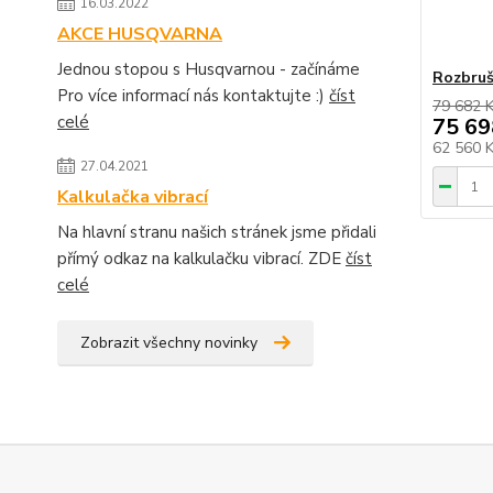
16.03.2022
AKCE HUSQVARNA
Jednou stopou s Husqvarnou - začínáme
Rozbruš
Pro více informací nás kontaktujte :)
číst
79 682 
celé
75 69
62 560 
27.04.2021
Kalkulačka vibrací
Na hlavní stranu našich stránek jsme přidali
přímý odkaz na kalkulačku vibrací. ZDE
číst
celé
Zobrazit všechny novinky