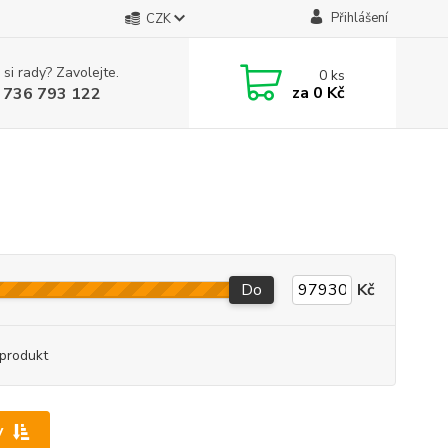
Přihlášení
CZK
 si rady? Zavolejte.
0
ks
za
0 Kč
 736 793 122
Do
Kč
produkt
y