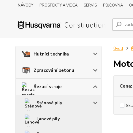
NÁVODY
PROSPEKTY A VIDEA
SERVIS
PŮJČOVNA
O
Úvod
Ř
Hutnící technika
Moto
Zpracování betonu
Cena:
Řezací stroje
Stěnové pily
Skl
Lanové pily