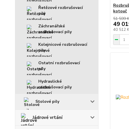
Rozbruš
Řetězové rozbrušovací
kotouč
pily
51 599 
49 01
Záchranářské
40 512 
rozbrušovací pily
Kolejnicové rozbrušovací
pily
Ostatní rozbrušovací
pily
Hydraulické
rozbrušovací pily
Stolové pily
Jádrové vrtání