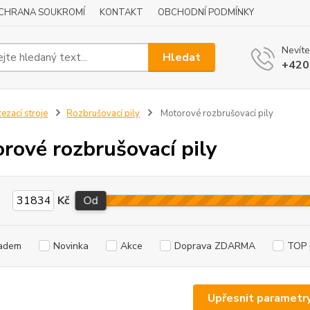
CHRANA SOUKROMÍ
KONTAKT
OBCHODNÍ PODMÍNKY
Nevíte
Hledat
+420
ezací stroje
Rozbrušovací pily
Motorové rozbrušovací pily
rové rozbrušovací pily
Kč
Od
adem
Novinka
Akce
Doprava ZDARMA
TOP 
Upřesnit parametr