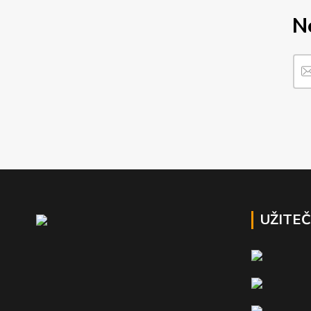
N
UŽITE