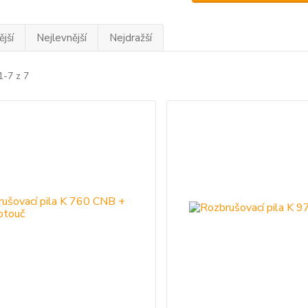
jší
Nejlevnější
Nejdražší
1-7 z 7