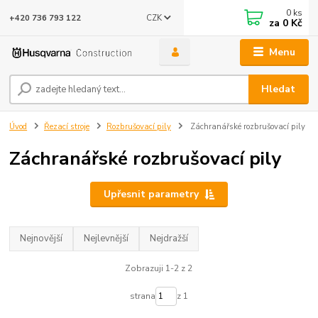
0
ks
CZK
+420 736 793 122
za
0 Kč
Menu
Hledat
Úvod
Řezací stroje
Rozbrušovací pily
Záchranářské rozbrušovací pily
Záchranářské rozbrušovací pily
Upřesnit parametry
Nejnovější
Nejlevnější
Nejdražší
Zobrazuji 1-2 z 2
strana
z 1