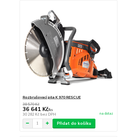
Rozbrušovací pila K 970 RESCUE
38 570 Kč
36 641 Kč
/
ks
na dotaz
30 282 Kč
bez DPH
Přidat do košíku