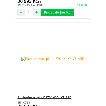
30 993 Kč
/
ks
na dotaz
25 614 Kč
bez DPH
Přidat do košíku
Rozbrušovací pila K 770 14" OILGUARD
35 407 Kč