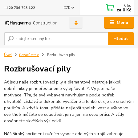
0
ks
CZK
+420 736 793 122
za
0 Kč
Menu
Hledat
Úvod
Řezací stroje
Rozbrušovací pily
Rozbrušovací pily
Ať jsou naše rozbrušovací pily a diamantové nástroje jakkoli
dobré, nikdy je nepřestaneme vylepšovat. A Vy jste naše
motivace. Tím, že své vybavení navrhujeme podle potřeb
uživatelů, získáváte dokonale vyvážené a lehké stroje se snadným
použitím. A když k tomu přidáte nejlepší spolehlivost a výkon ve
své třídě, můžete se soustředit jen a jen na svou práci. A vždy
dosáhnete skvělých výsledků.
Náš široký sortiment ručních vysoce odolných strojů zahrnuje