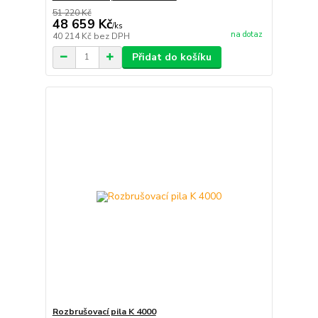
51 220 Kč
48 659 Kč
/
ks
na dotaz
40 214 Kč
bez DPH
Přidat do košíku
Rozbrušovací pila K 4000