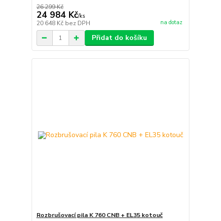
26 299 Kč
24 984 Kč
/
ks
na dotaz
20 648 Kč
bez DPH
Přidat do košíku
Rozbrušovací pila K 760 CNB + EL35 kotouč