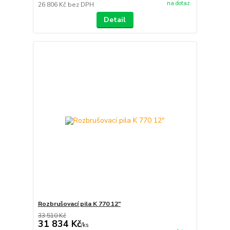
na dotaz
26 806 Kč
bez DPH
Detail
Rozbrušovací pila K 770 12"
33 510 Kč
31 834 Kč
/
ks