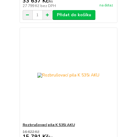
33 637 Kč
/
ks
na dotaz
27 799 Kč
bez DPH
Přidat do košíku
Rozbrušovací pila K 535i AKU
16 622 Kč
15 791 Kč