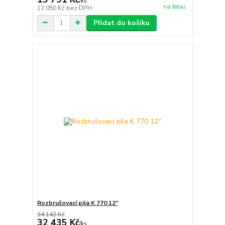
/
ks
na dotaz
13 050 Kč
bez DPH
Přidat do košíku
Rozbrušovací pila K 770 12"
34 142 Kč
32 435 Kč
/
ks