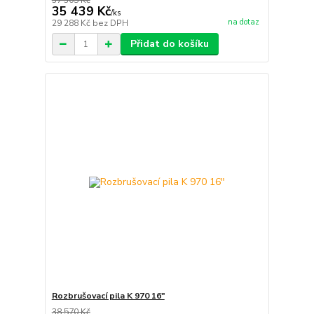
37 305 Kč
35 439 Kč
/
ks
na dotaz
29 288 Kč
bez DPH
Přidat do košíku
Rozbrušovací pila K 970 16"
38 570 Kč