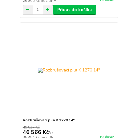
26 806 Kč
bez DPH
Přidat do košíku
Rozbrušovací pila K 1270 14"
49 017 Kč
46 566 Kč
/
ks
na dotaz
38 484 Kč
bez DPH