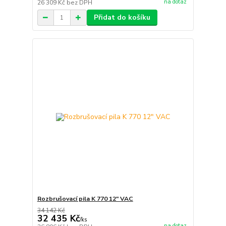
na dotaz
26 309 Kč
bez DPH
Přidat do košíku
Rozbrušovací pila K 770 12" VAC
34 142 Kč
32 435 Kč
/
ks
na dotaz