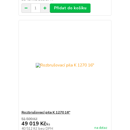
Přidat do košíku
Rozbrušovací pila K 1270 16"
51 599 Kč
49 019 Kč
/
ks
na dotaz
40 512 Kč
bez DPH