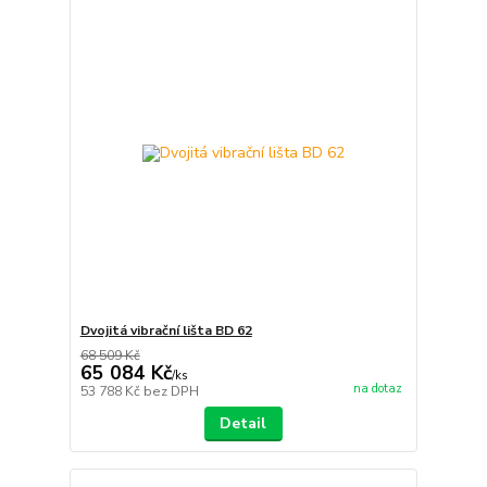
Dvojitá vibrační lišta BD 62
68 509 Kč
65 084 Kč
/
ks
na dotaz
53 788 Kč
bez DPH
Detail