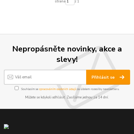
strana
z 1
Nepropásněte novinky, akce a
slevy!
Přihlásit se
Souhlasím se
zpracováním osobních údajů
za účelem rozesílky newsletteru.
Můžete se kdykoli odhlásit. Zasíláme jednou za 14 dní.