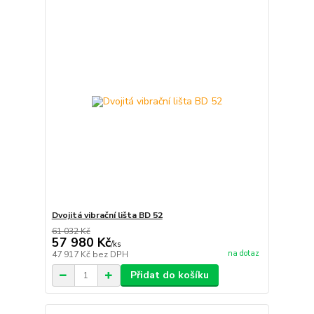
Dvojitá vibrační lišta BD 52
61 032 Kč
57 980 Kč
/
ks
na dotaz
47 917 Kč
bez DPH
Přidat do košíku