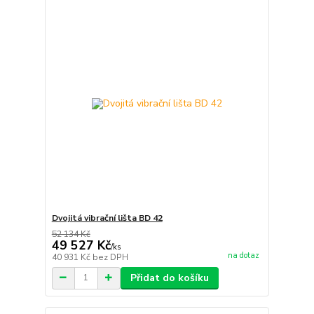
Dvojitá vibrační lišta BD 42
52 134 Kč
49 527 Kč
/
ks
na dotaz
40 931 Kč
bez DPH
Přidat do košíku