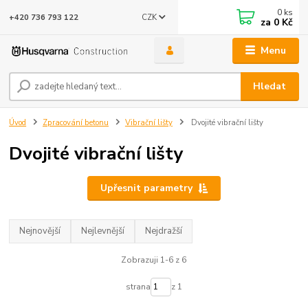
0
ks
CZK
+420 736 793 122
za
0 Kč
Menu
Hledat
Úvod
Zpracování betonu
Vibrační lišty
Dvojité vibrační lišty
Dvojité vibrační lišty
Upřesnit parametry
Nejnovější
Nejlevnější
Nejdražší
Zobrazuji 1-6 z 6
strana
z 1