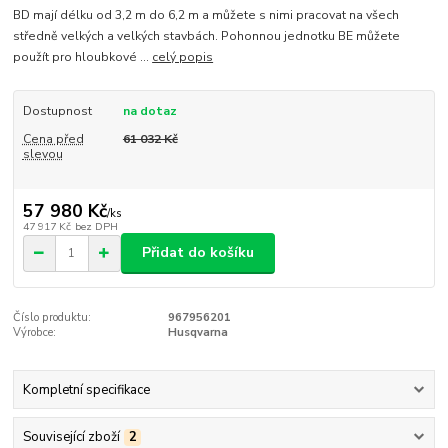
BD mají délku od 3,2 m do 6,2 m a můžete s nimi pracovat na všech
středně velkých a velkých stavbách. Pohonnou jednotku BE můžete
použít pro hloubkové ...
celý popis
Dostupnost
na dotaz
Cena před
61 032 Kč
slevou
57 980 Kč
/
ks
47 917 Kč
bez DPH
Přidat do košíku
Číslo produktu:
967956201
Výrobce:
Husqvarna
Kompletní specifikace
Související zboží
2