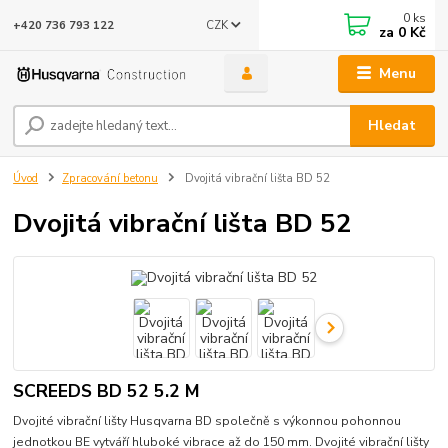
0
ks
CZK
+420 736 793 122
za
0 Kč
Menu
Hledat
Úvod
Zpracování betonu
Dvojitá vibrační lišta BD 52
Dvojitá vibrační lišta BD 52
SCREEDS BD 52 5.2 M
Dvojité vibrační lišty Husqvarna BD společně s výkonnou pohonnou
jednotkou BE vytváří hluboké vibrace až do 150 mm. Dvojité vibrační lišty