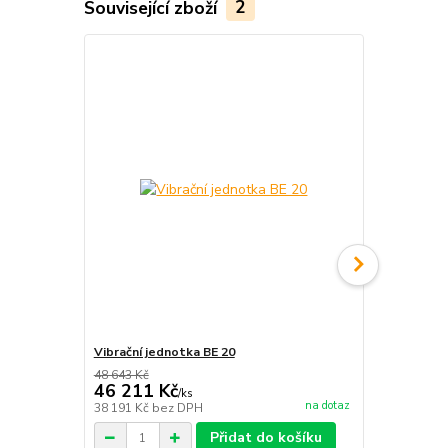
Související zboží
2
Vibrační jednotka BE 20
Vibrační jed
48 643 Kč
81 067 Kč
46 211 Kč
77 014 
/
ks
na dotaz
38 191 Kč
bez DPH
63 648 Kč
be
Přidat do košíku