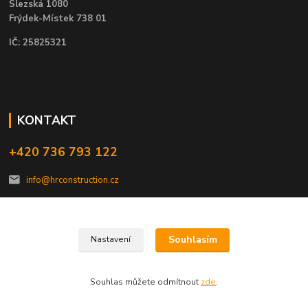
Slezská 1080
Frýdek-Místek 738 01
IČ: 25825321
KONTAKT
+420 736 793 122
info@hrconstruction.cz
Souhlasím
Nastavení
HR construction, s.r.o. 2023
Souhlas můžete odmítnout
zde
.
Vytvořeno na
Eshop-rychle.cz