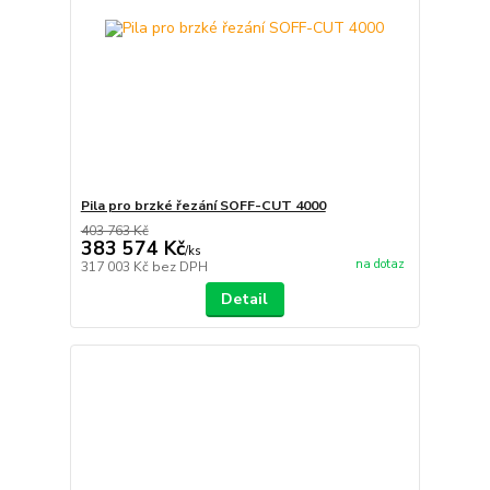
Pila pro brzké řezání SOFF-CUT 4000
403 763 Kč
383 574 Kč
/
ks
na dotaz
317 003 Kč
bez DPH
Detail