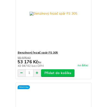
Benzínový řezač spár FS 305
55 975 Kč
53 176 Kč
/
ks
na dotaz
43 947 Kč
bez DPH
Přidat do košíku
Novinka