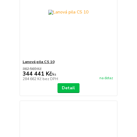
Lanová pila CS 10
362 569 Kč
344 441 Kč
/
ks
na dotaz
284 662 Kč
bez DPH
Detail