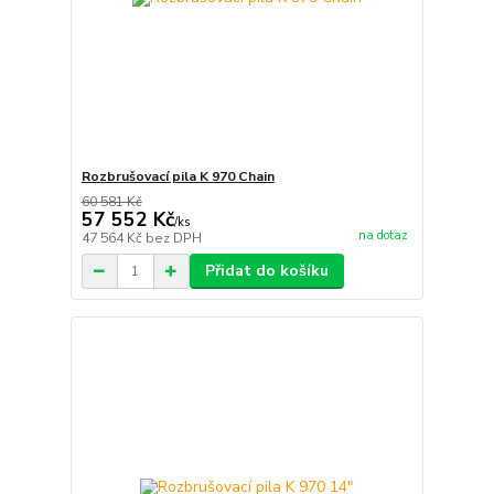
Rozbrušovací pila K 970 Chain
60 581 Kč
57 552 Kč
/
ks
na dotaz
47 564 Kč
bez DPH
Přidat do košíku