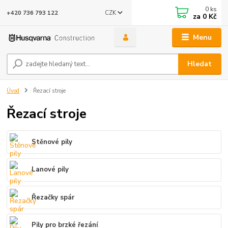
0
ks
CZK
+420 736 793 122
za
0 Kč
Menu
Hledat
Úvod
Řezací stroje
Řezací stroje
Stěnové pily
Lanové pily
Řezačky spár
Pily pro brzké řezání