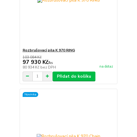
Rozbrušovací pila K 970 RING
103 084 Kč
97 930 Kč
/
ks
na dotaz
80 934 Kč
bez DPH
Přidat do košíku
Novinka