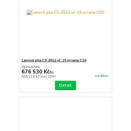
Lanová pila CS 2512 vč. 15 m lana C10
712 137 Kč
676 530 Kč
/
ks
na dotaz
559 116 Kč
bez DPH
Detail