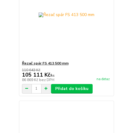
Řezač spár FS 413 500 mm
110 643 Kč
105 111 Kč
/
ks
na dotaz
86 869 Kč
bez DPH
Přidat do košíku