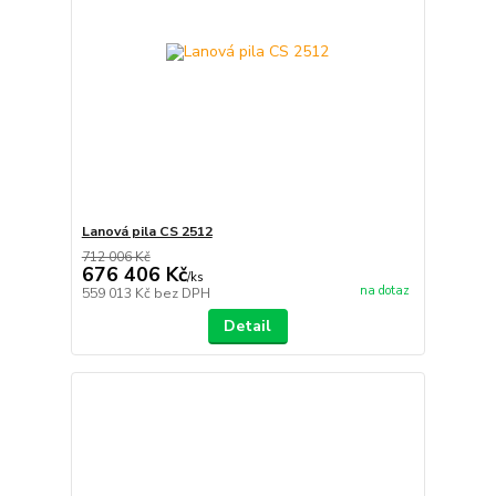
Lanová pila CS 2512
712 006 Kč
676 406 Kč
/
ks
na dotaz
559 013 Kč
bez DPH
Detail