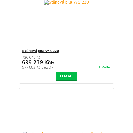
Stěnová pila WS 220
736 041 Kč
699 239 Kč
/
ks
na dotaz
577 883 Kč
bez DPH
Detail