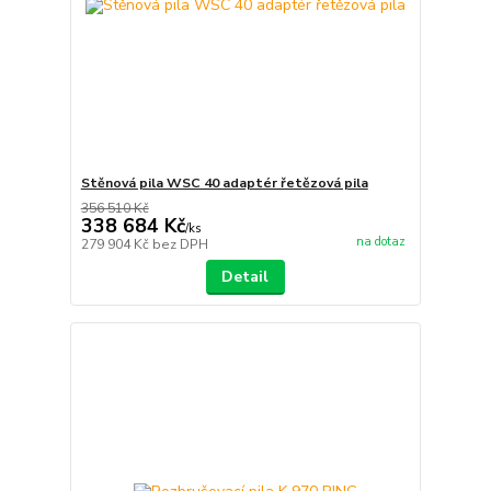
Stěnová pila WSC 40 adaptér řetězová pila
356 510 Kč
338 684 Kč
/
ks
na dotaz
279 904 Kč
bez DPH
Detail