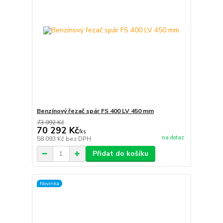
Benzínový řezač spár FS 400 LV 450 mm
73 992 Kč
70 292 Kč
/
ks
na dotaz
58 093 Kč
bez DPH
Přidat do košíku
Novinka