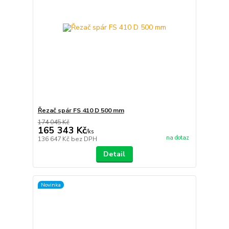
Řezač spár FS 410 D 500 mm
174 045 Kč
165 343 Kč
/
ks
na dotaz
136 647 Kč
bez DPH
Detail
Novinka