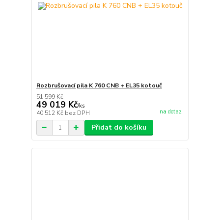
Rozbrušovací pila K 760 CNB + EL35 kotouč
51 599 Kč
49 019 Kč
/
ks
na dotaz
40 512 Kč
bez DPH
Přidat do košíku