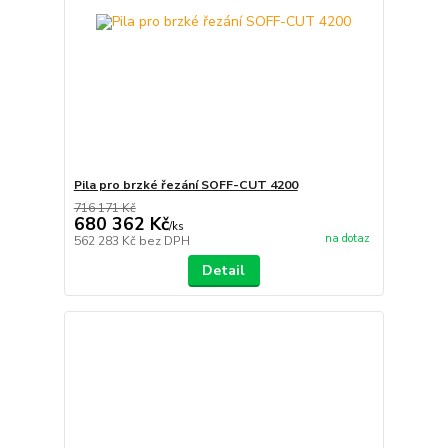
Pila pro brzké řezání SOFF-CUT 4200
716 171 Kč
680 362 Kč
/
ks
na dotaz
562 283 Kč
bez DPH
Detail