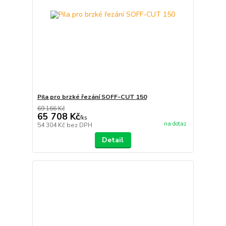
Pila pro brzké řezání SOFF-CUT 150
69 166 Kč
65 708 Kč
/
ks
na dotaz
54 304 Kč
bez DPH
Detail