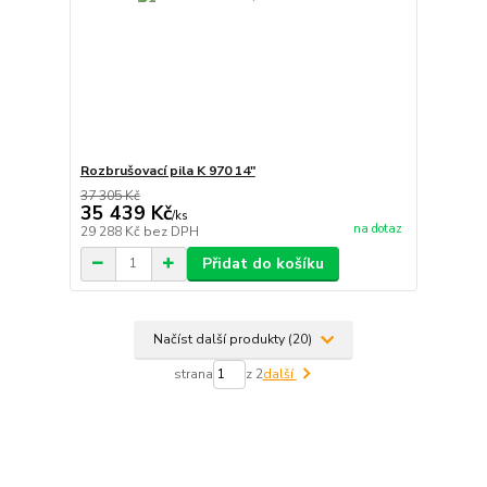
Rozbrušovací pila K 970 14"
37 305 Kč
35 439 Kč
/
ks
na dotaz
29 288 Kč
bez DPH
Přidat do košíku
Načíst další produkty (20)
strana
z 2
další