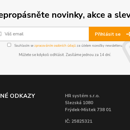
epropásněte novinky, akce a slev
Přihlásit se
Souhlasím se
zpracováním osobních údajů
za účelem rozesílky newsletteru.
Můžete se kdykoli odhlásit. Zasíláme jednou za 14 dní.
ČNÉ ODKAZY
HR systém s.r.o.
Slezská 1080
Frýdek-Místek 738 01
IČ: 25825321