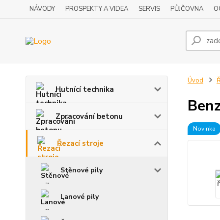
NÁVODY
PROSPEKTY A VIDEA
SERVIS
PŮJČOVNA
O
Úvod
Ř
Hutnící technika
Benz
Zpracování betonu
Novinka
Řezací stroje
Stěnové pily
Lanové pily