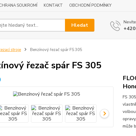
CHRANA SOUKROMÍ
KONTAKT
OBCHODNÍ PODMÍNKY
Nevíte
Hledat
+420
ezací stroje
Benzínový řezač spár FS 305
ínový řezač spár FS 305
FLOO
Hon
FS 305
vlastní
volbou
opravy
může b