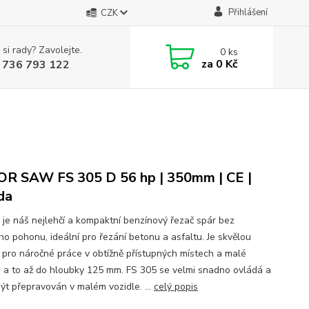
Přihlášení
CZK
 si rady? Zavolejte.
0
ks
za
0 Kč
 736 793 122
R SAW FS 305 D 56 hp | 350mm | CE |
da
 je náš nejlehčí a kompaktní benzínový řezač spár bez
ho pohonu, ideální pro řezání betonu a asfaltu. Je skvělou
 pro náročné práce v obtížně přístupných místech a malé
, a to až do hloubky 125 mm. FS 305 se velmi snadno ovládá a
ýt přepravován v malém vozidle. ...
celý popis