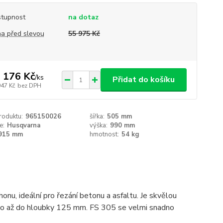
tupnost
na dotaz
a před slevou
55 975 Kč
 176 Kč
/
ks
Přidat do košíku
947 Kč
bez DPH
roduktu:
965150026
šířka:
505 mm
e:
Husqvarna
výška:
990 mm
915 mm
hmotnost:
54 kg
onu, ideální pro řezání betonu a asfaltu. Je skvělou
a to až do hloubky 125 mm. FS 305 se velmi snadno