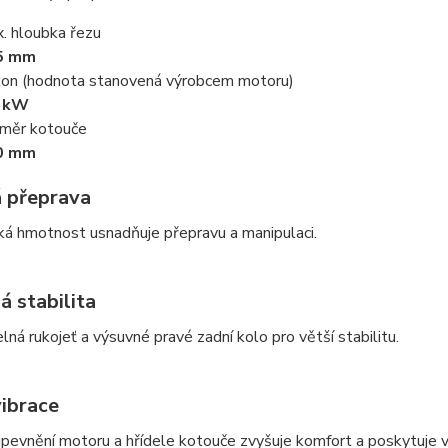
. hloubka řezu
5 mm
on (hodnota stanovená výrobcem motoru)
6 kW
měr kotouče
0 mm
 přeprava
ká hmotnost usnadňuje přepravu a manipulaci.
á stabilita
lná rukojeť a výsuvné pravé zadní kolo pro větší stabilitu.
vibrace
evnění motoru a hřídele kotouče zvyšuje komfort a poskytuje vy