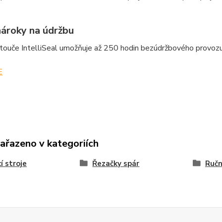
nároky na údržbu
touče IntelliSeal umožňuje až 250 hodin bezúdržbového provozu a
E
zařazeno v kategoriích
í stroje
Řezačky spár
Ručn