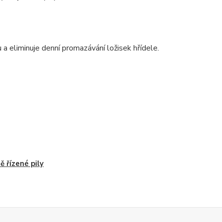
 eliminuje denní promazávání ložisek hřídele.
ě řízené pily