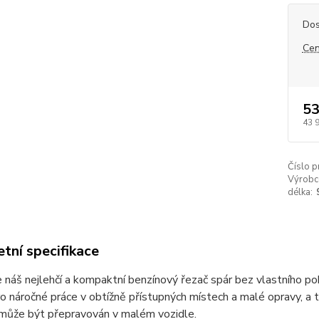
Dos
Cen
53
43 
Číslo p
Výrobc
délka:
tní specifikace
 náš nejlehčí a kompaktní benzínový řezač spár bez vlastního poh
o náročné práce v obtížně přístupných místech a malé opravy, 
 může být přepravován v malém vozidle.