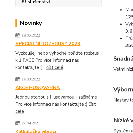
Max
12
Novinky
Výk
3,
18.05.2022
Prů
SPECIÁLNÍ ROZBRUSY 2023
35
Vyzkoušej, nebo výhodně pořiďte rozbrus
Snadná
k 1 PACE Pro více informací nás
kontaktujte :)
číst celé
Velmi níz
16.03.2022
AKCE HUSQVARNA
Výborn
Jednou stopou s Husqvarnou - začínáme
Nastavite
Pro více informací nás kontaktujte :)
číst
celé
Nízké 
27.04.2021
Systém up
Kalkulačka vibrací