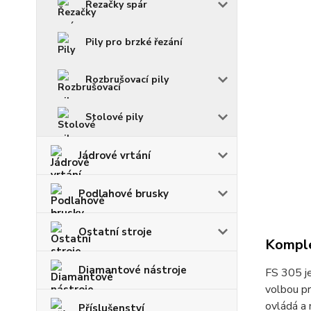
Řezačky spár
Pily pro brzké řezání
Rozbrušovací pily
Stolové pily
Jádrové vrtání
Podlahové brusky
Ostatní stroje
Komple
Diamantové nástroje
FS 305 je
volbou pr
ovládá a
Příslušenství