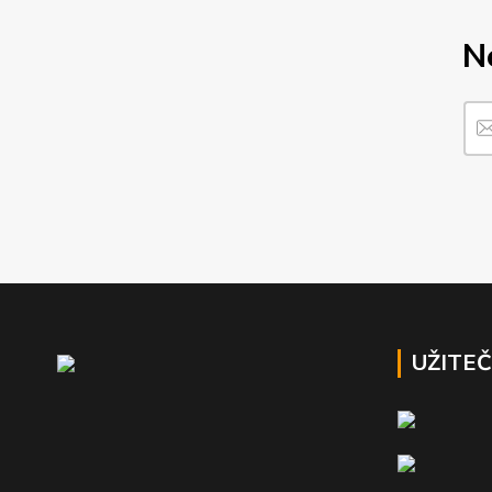
N
UŽITE