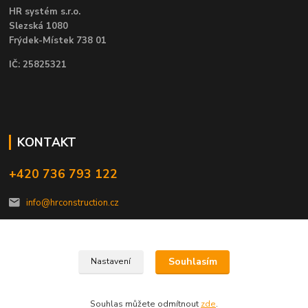
HR systém s.r.o.
Slezská 1080
Frýdek-Místek 738 01
IČ: 25825321
KONTAKT
+420 736 793 122
info@hrconstruction.cz
Souhlasím
Nastavení
HR construction, s.r.o. 2023
Souhlas můžete odmítnout
zde
.