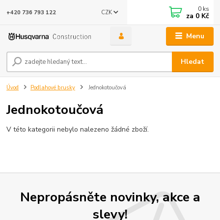
0
ks
CZK
+420 736 793 122
za
0 Kč
Menu
Hledat
Úvod
Podlahové brusky
Jednokotoučová
Jednokotoučová
V této kategorii nebylo nalezeno žádné zboží.
Nepropásněte novinky, akce a
slevy!