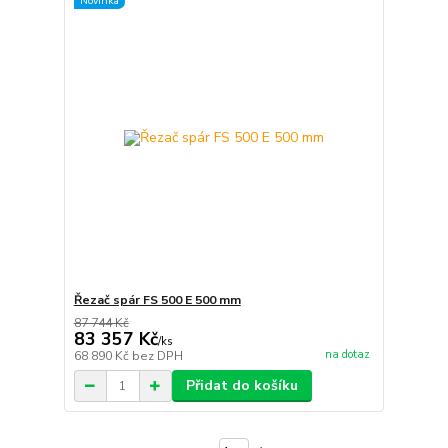
Novinka
Řezač spár FS 500 E 500 mm
87 744 Kč
83 357 Kč
/
ks
na dotaz
68 890 Kč
bez DPH
Přidat do košíku