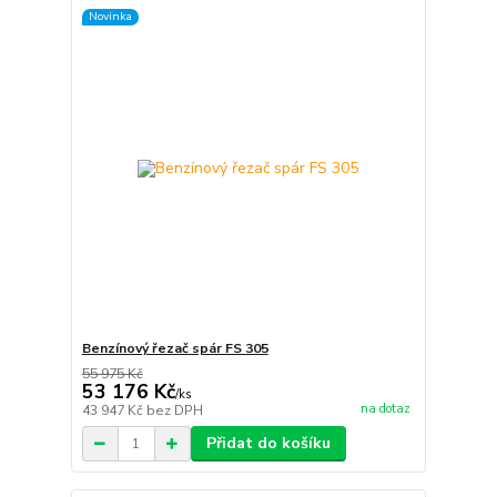
Novinka
Benzínový řezač spár FS 305
55 975 Kč
53 176 Kč
/
ks
na dotaz
43 947 Kč
bez DPH
Přidat do košíku