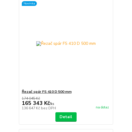
Novinka
Řezač spár FS 410 D 500 mm
174 045 Kč
165 343 Kč
/
ks
na dotaz
136 647 Kč
bez DPH
Detail