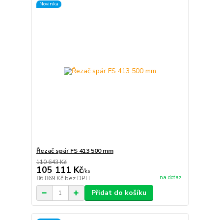
Novinka
Řezač spár FS 413 500 mm
110 643 Kč
105 111 Kč
/
ks
na dotaz
86 869 Kč
bez DPH
Přidat do košíku