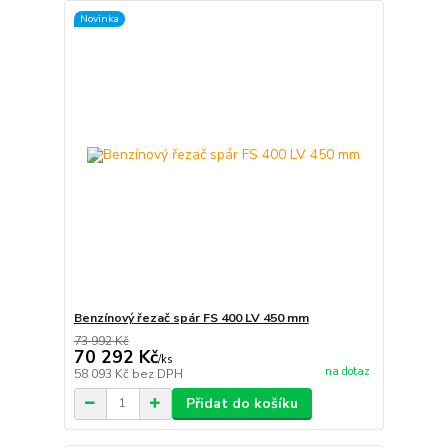
Novinka
Benzínový řezač spár FS 400 LV 450 mm
73 992 Kč
70 292 Kč
/
ks
na dotaz
58 093 Kč
bez DPH
Přidat do košíku