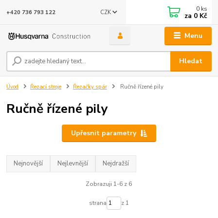
0
ks
CZK
+420 736 793 122
za
0 Kč
Menu
Hledat
Úvod
Řezací stroje
Řezačky spár
Ručně řízené pily
Ručně řízené pily
Upřesnit parametry
Nejnovější
Nejlevnější
Nejdražší
Zobrazuji 1-6 z 6
strana
z 1