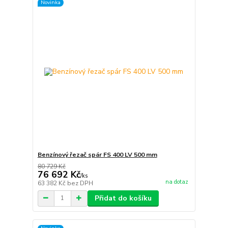
Novinka
Benzínový řezač spár FS 400 LV 500 mm
80 729 Kč
76 692 Kč
/
ks
na dotaz
63 382 Kč
bez DPH
Přidat do košíku