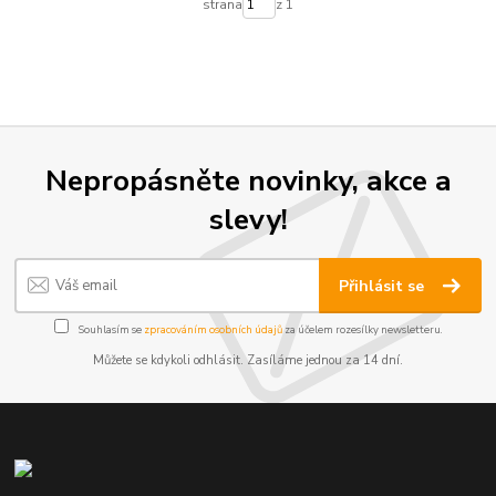
strana
z 1
Nepropásněte novinky, akce a
slevy!
Přihlásit se
Souhlasím se
zpracováním osobních údajů
za účelem rozesílky newsletteru.
Můžete se kdykoli odhlásit. Zasíláme jednou za 14 dní.