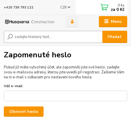
0
ks
CZK
+420 736 793 122
za
0 Kč
Menu
Hledat
Zapomenuté heslo
Pokud již máte vytvořený účet, ale zapomněli jste své heslo, zadejte
svou e-mailovou adresu, kterou jste uvedli při registraci. Zašleme Vám
na ni e-mail s odkazem pro nastavení nového hesla.
Váš e-mail:
Obnovit heslo