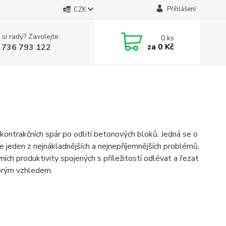
Přihlášení
CZK
 si rady? Zavolejte.
0
ks
za
0 Kč
 736 793 122
kontrakčních spár po odlití betonových bloků. Jedná se o
ž je jeden z nejnákladnějších a nejnepříjemnějších problémů,
ích produktivity spojených s příležitostí odlévat a řezat
obrým vzhledem.