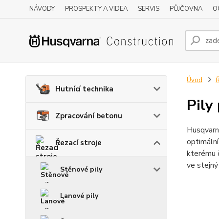
NÁVODY
PROSPEKTY A VIDEA
SERVIS
PŮJČOVNA
O
Úvod
Ř
Hutnící technika
Pily
Zpracování betonu
Husqvarna
optimální
Řezací stroje
kterému č
ve stejný
Stěnové pily
Lanové pily