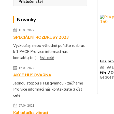
Novinky
18.05.2022
SPECIÁLNÍ ROZBRUSY 2023
Vyzkoušej, nebo výhodně pořiďte rozbrus
k 1 PACE Pro více informací nás
kontaktujte :)
číst celé
Pila pr
69 166 
16.03.2022
65 70
AKCE HUSQVARNA
54 304 
Jednou stopou s Husqvarnou - začínáme
Pro více informací nás kontaktujte :)
číst
celé
27.04.2021
Kalkulačka vibrací