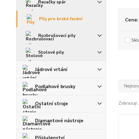
Řezačky spár
Pily pro brzké řezání
Cena:
Rozbrušovací pily
Skl
Stolové pily
Jádrové vrtání
Nejnově
Podlahové brusky
Zobrazuji 
Ostatní stroje
Diamantové nástroje
Příslušenství