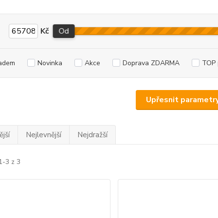
Kč
Od
adem
Novinka
Akce
Doprava ZDARMA
TOP 
Upřesnit parametr
jší
Nejlevnější
Nejdražší
1-3 z 3