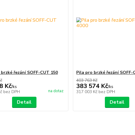
o brzké řezání SOFF-CUT 150
Pila pro brzké řezání SOFF
Kč
403 763 Kč
8 Kč
383 574 Kč
/
ks
/
ks
na dotaz
Kč
bez DPH
317 003 Kč
bez DPH
Detail
Detail