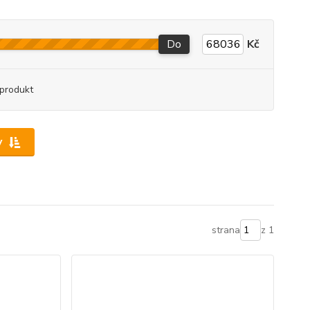
Do
Kč
produkt
y
strana
z 1