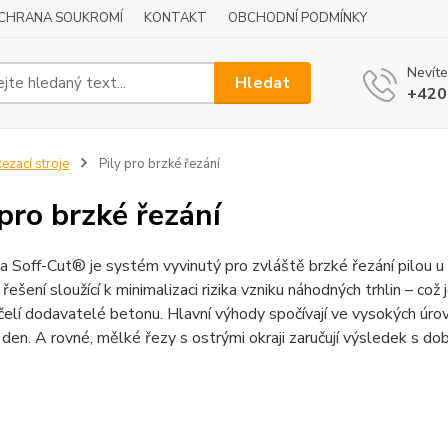
CHRANA SOUKROMÍ
KONTAKT
OBCHODNÍ PODMÍNKY
Nevíte
Hledat
+420
ezací stroje
Pily pro brzké řezání
 pro brzké řezání
 Soff-Cut® je systém vyvinutý pro zvláště brzké řezání pilou u 
 řešení sloužící k minimalizaci rizika vzniku náhodných trhlin – co
elí dodavatelé betonu. Hlavní výhody spočívají ve vysokých úrovn
 den. A rovné, mělké řezy s ostrými okraji zaručují výsledek s d