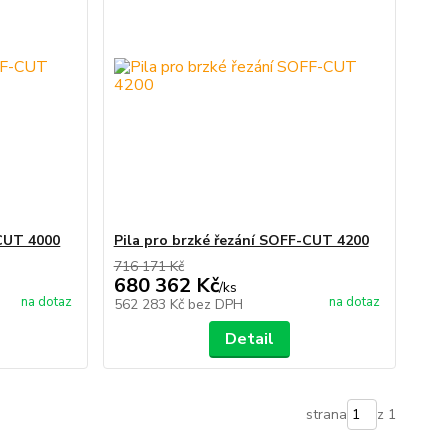
-CUT 4000
Pila pro brzké řezání SOFF-CUT 4200
716 171 Kč
680 362 Kč
/
ks
na dotaz
na dotaz
562 283 Kč
bez DPH
Detail
strana
z 1