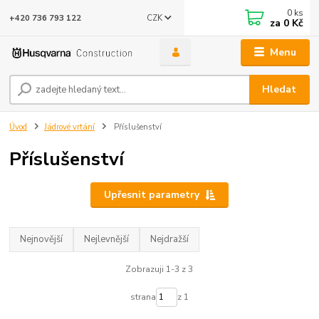
0
ks
CZK
+420 736 793 122
za
0 Kč
Menu
Hledat
Úvod
Jádrové vrtání
Příslušenství
Příslušenství
Upřesnit parametry
Nejnovější
Nejlevnější
Nejdražší
Zobrazuji 1-3 z 3
strana
z 1