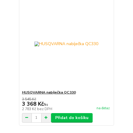
HUSQVARNA nabíječka QC330
3 545 Kč
3 368 Kč
/
ks
na dotaz
2 783 Kč
bez DPH
Přidat do košíku