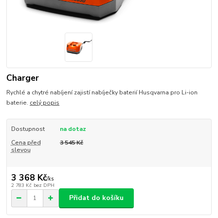
Charger
Rychlé a chytré nabíjení zajistí nabíječky baterií Husqvarna pro Li-ion
baterie.
celý popis
Dostupnost
na dotaz
Cena před
3 545 Kč
slevou
3 368 Kč
/
ks
2 783 Kč
bez DPH
Přidat do košíku