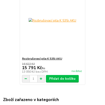
Rozbrušovací pila K 535i AKU
16 622 Kč
15 791 Kč
/
ks
na dotaz
13 050 Kč
bez DPH
Přidat do košíku
Zboží zařazeno v kategoriích