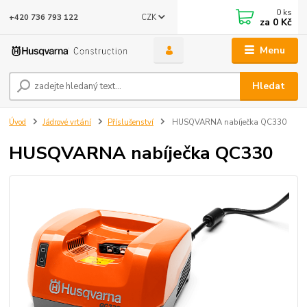
0
ks
CZK
+420 736 793 122
za
0 Kč
Menu
Hledat
Úvod
Jádrové vrtání
Příslušenství
HUSQVARNA nabíječka QC330
HUSQVARNA nabíječka QC330