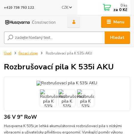
0
ks
CZK
+420 736 793 122
za
0 Kč
Menu
Hledat
Úvod
Řezací stroje
Rozbrušovací pila K 535i AKU
Rozbrušovací pila K 535i AKU
36 V 9" RoW
Husqvarna K 535i je lehká akumulátorová rozbrušovací pila s nízkými
vibracemi a uživatelsky přívětivou ergonomií. Vynikající poměr výkonu