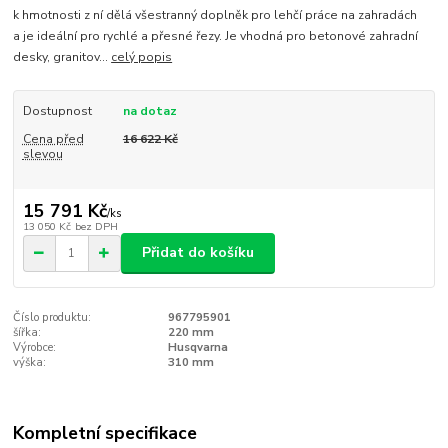
k hmotnosti z ní dělá všestranný doplněk pro lehčí práce na zahradách
a je ideální pro rychlé a přesné řezy. Je vhodná pro betonové zahradní
desky, granitov...
celý popis
Dostupnost
na dotaz
Cena před
16 622 Kč
slevou
15 791 Kč
/
ks
13 050 Kč
bez DPH
Přidat do košíku
Číslo produktu:
967795901
šířka:
220 mm
Výrobce:
Husqvarna
výška:
310 mm
Kompletní specifikace