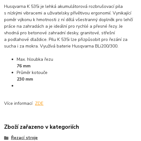
Husqvarna K 535i je lehká akumulátorová rozbrušovací pila
s nízkými vibracemi a uživatelsky přívětivou ergonomií. Vynikající
poměr výkonu k hmotnosti z ní dělá všestranný doplněk pro lehčí
práce na zahradách a je ideální pro rychlé a přesné řezy. Je
vhodná pro betonové zahradní desky, granitové, střešní
a podlahové dlaždice. Pilu K 535i lze přizpůsobit pro řezání za
sucha i za mokra. Využívá baterie Husqvarna BLi200/300.
Max. hloubka řezu
76 mm
Průměr kotouče
230 mm
Více informací
ZDE
Zboží zařazeno v kategoriích
Řezací stroje