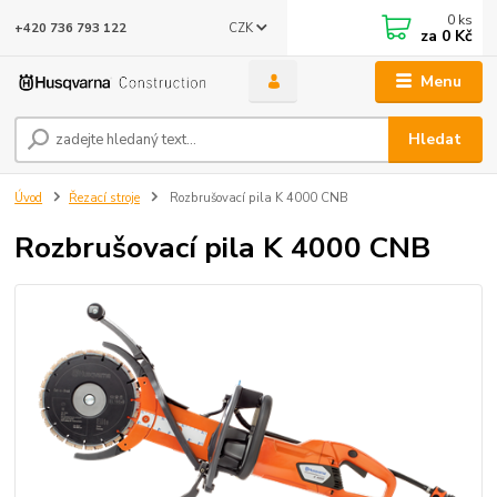
0
ks
CZK
+420 736 793 122
za
0 Kč
Menu
Hledat
Úvod
Řezací stroje
Rozbrušovací pila K 4000 CNB
Rozbrušovací pila K 4000 CNB