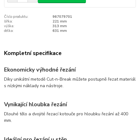
Číslo produktu:
967079701
šířka:
221 mm
výška:
313 mm
délka:
631 mm
Kompletní specifikace
Ekonomicky výhodné řezání
Díky unikátní metodě Cut-n-Break můžete postupně řezat materiál
s nízkými náklady na nástroje.
Vynikající hloubka řezání
Dlouhé tělo a dvojité řezací kotouče pro hloubku řezání až 400
mm.
Ideální pro řezání u stěn