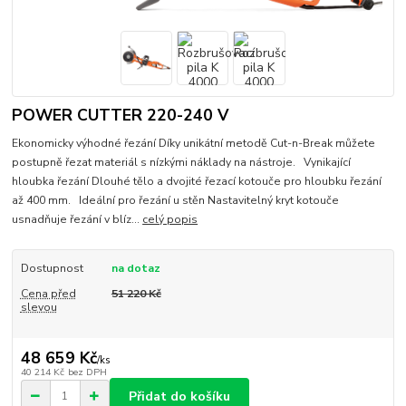
POWER CUTTER 220-240 V
Ekonomicky výhodné řezání Díky unikátní metodě Cut-n-Break můžete
postupně řezat materiál s nízkými náklady na nástroje. Vynikající
hloubka řezání Dlouhé tělo a dvojité řezací kotouče pro hloubku řezání
až 400 mm. Ideální pro řezání u stěn Nastavitelný kryt kotouče
usnadňuje řezání v blíz...
celý popis
Dostupnost
na dotaz
Cena před
51 220 Kč
slevou
48 659 Kč
/
ks
40 214 Kč
bez DPH
Přidat do košíku