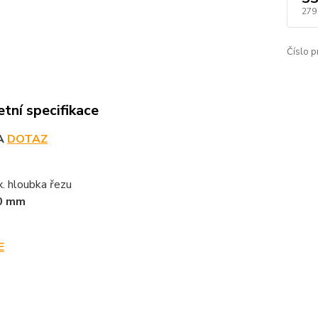
279
Číslo p
tní specifikace
A
DOTAZ
. hloubka řezu
0 mm
E