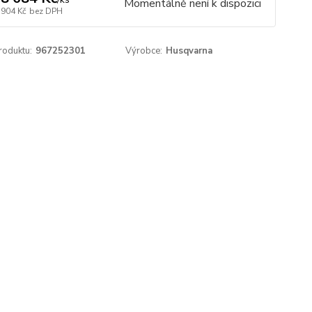
Momentálně není k dispozici
 904 Kč
bez DPH
roduktu:
967252301
Výrobce:
Husqvarna