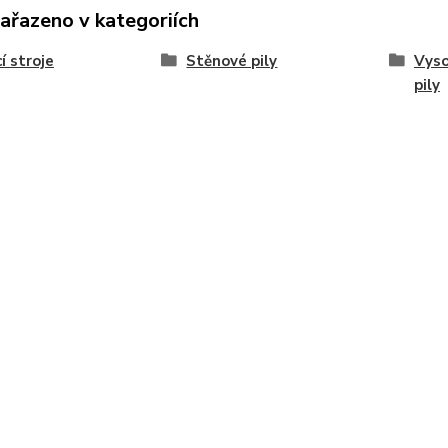
zařazeno v kategoriích
í stroje
Stěnové pily
Vyso
pily