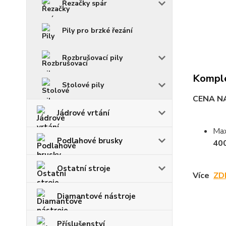
Řezačky spár
Pily pro brzké řezání
Rozbrušovací pily
Komple
Stolové pily
CENA N
Jádrové vrtání
Max
Podlahové brusky
40
Ostatní stroje
Více
ZD
Diamantové nástroje
Příslušenství