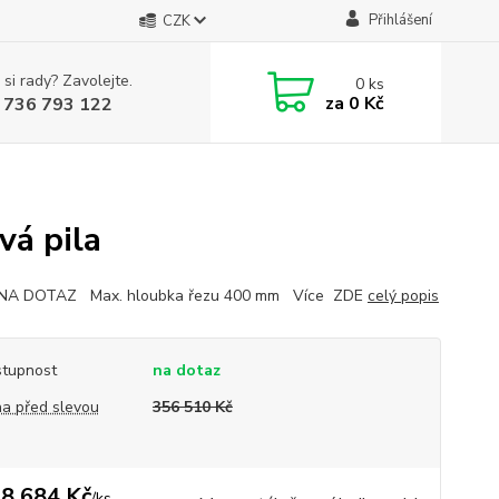
Přihlášení
CZK
 si rady? Zavolejte.
0
ks
za
0 Kč
 736 793 122
vá pila
NA DOTAZ Max. hloubka řezu 400 mm Více ZDE
celý popis
tupnost
na dotaz
a před slevou
356 510 Kč
8 684 Kč
/
ks