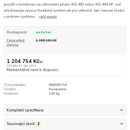
použití v kombinaci se stěnovými pilami WS 482 nebo WS 440 HF, což
představuje vysoce flexibilní systém jak pro stěnové, tak i lanové řezání
v jednom systému....
celý popis
Dostupnost
na dotaz
Cena před
1 268 162 Kč
slevou
1 204 754 Kč
/
ks
995 664 Kč
bez DPH
Momentálně není k dispozici
Číslo produktu:
966565710
Výrobce:
Husqvarna
hmotnost:
138 kg
Kompletní specifikace
Související zboží
2