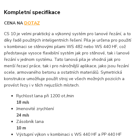
Kompletní specifikace
CENA NA
DOTAZ
CS 10 je velmi praktický a výkonný systém pro lanové řezání, a to
díky řadě použitých inteligentních řešení. Pila je určena pro použití
v kombinaci se stěnovými pilami WS 482 nebo WS 440 HF, což
představuje vysoce flexibilní systém jak pro stěnové, tak i lanové
řezání v jednom systému. Tato lanová pila je vhodná jak pro
menší řezací práce, tak i pro náročnější aplikace, jako jsou řezání
ocele, armovaného betonu a ostatních materiálů. Symetrická
konstrukce umožňuje použít stroj ve všech možných pozicích a
provést řezy i v těch nejuzších místech.
Rychlost lana při 1200 ot./min
18 m/s
Jmenovité zrychlení
24 m/s
Zásobník lana
10 m
Výstupní výkon v kombinaci s WS 440 HF a PP 440 HF