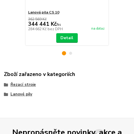
Lanová pila CS 10
Lanová pila
362 569 Kč
1 256 672 Kč
344 441 Kč
1 193 83
/
ks
na dotaz
284 662 Kč
bez DPH
986 644 Kč
b
Detail
Zboží zařazeno v kategoriích
Řezací stroje
Lanové pily
Nepropásněte novinky, akce a