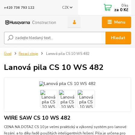
0
ks
CZK
+420 736 793 122
za
0 Kč
Menu
Hledat
Úvod
Řezací stroje
Lanová pila CS 10 WS 482
Lanová pila CS 10 WS 482
WIRE SAW CS 10 WS 482
CENA NA DOTAZ CS 10 je velmi praktický a výkonný systém pro lanové
řezání, a to díky řadě použitých inteligentních řešení. Pila je určena pro