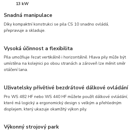
13 kW
Snadná manipulace
Díky kompaktní konstrukci se pila CS 10 snadno ovládá,
přepravuje a skladuje.
Vysoká účinnost a flexibilita
Pila umožňuje řezat vertikálně i horizontálně. Hlava pily může být
umístěna na kolejnici po obou stranách a zároveň lze měnit směr
otáčení lana.
Uživatelsky přívětivé bezdrátové dálkové ovládání
Pro WS 482 HF nebo WS 440 HF můžete použít dálkové ovládání,
které má logický a ergonomický design s velkým a přehledným
displejem, který ukazuje okamžitý výkon pily.
Výkonný strojový park