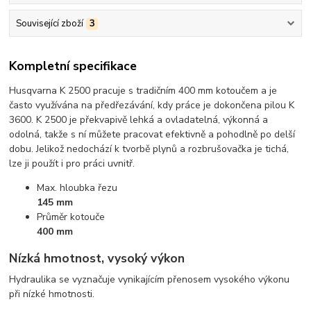
Související zboží
3
Kompletní specifikace
Husqvarna K 2500 pracuje s tradičním 400 mm kotoučem a je
často využívána na předřezávání, kdy práce je dokončena pilou K
3600. K 2500 je překvapivě lehká a ovladatelná, výkonná a
odolná, takže s ní můžete pracovat efektivně a pohodlně po delší
dobu. Jelikož nedochází k tvorbě plynů a rozbrušovačka je tichá,
lze ji použít i pro práci uvnitř.
Max. hloubka řezu
145 mm
Průměr kotouče
400 mm
Nízká hmotnost, vysoký výkon
Hydraulika se vyznačuje vynikajícím přenosem vysokého výkonu
při nízké hmotnosti.