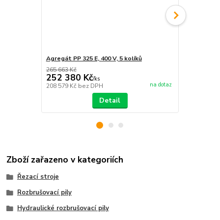
Agregát PP 325 E, 400 V, 5 kolíků
Agregát PP 3
265 663 Kč
254 652 Kč
252 380 Kč
241 919
/
ks
na dotaz
208 579 Kč
bez DPH
199 933 Kč
b
Detail
Zboží zařazeno v kategoriích
Řezací stroje
Rozbrušovací pily
Hydraulické rozbrušovací pily