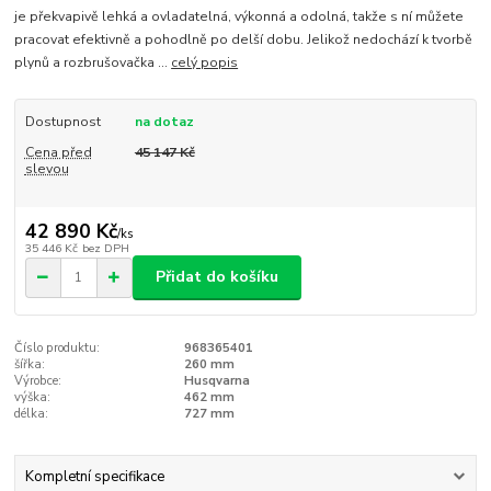
je překvapivě lehká a ovladatelná, výkonná a odolná, takže s ní můžete
pracovat efektivně a pohodlně po delší dobu. Jelikož nedochází k tvorbě
plynů a rozbrušovačka ...
celý popis
Dostupnost
na dotaz
Cena před
45 147 Kč
slevou
42 890 Kč
/
ks
35 446 Kč
bez DPH
Přidat do košíku
Číslo produktu:
968365401
šířka:
260 mm
Výrobce:
Husqvarna
výška:
462 mm
délka:
727 mm
Kompletní specifikace