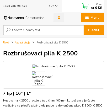
0
ks
CZK
+420 736 793 122
za
0 Kč
Menu
Hledat
Úvod
Řezací stroje
Rozbrušovací pila K 2500
Rozbrušovací pila K 2500
7 hp | 16" | 1"
Husqvarna K 2500 pracuje s tradičním 400 mm kotoučem a je často
využívána na předřezávání, kdy práce je dokončena pilou K 3600. K 2500