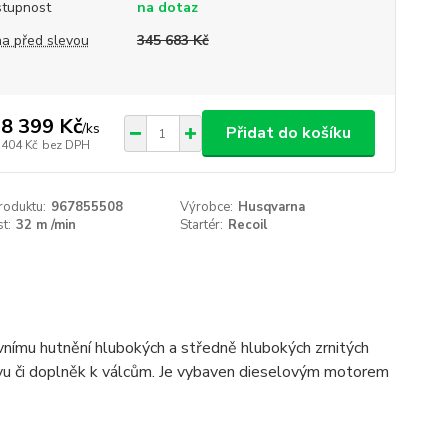
tupnost
na dotaz
a před slevou
345 683 Kč
8 399 Kč
/
ks
Přidat do košíku
 404 Kč
bez DPH
roduktu:
967855508
Výrobce:
Husqvarna
t:
32 m /min
Startér:
Recoil
vnímu hutnění hlubokých a středně hlubokých zrnitých
tivu či doplněk k válcům. Je vybaven dieselovým motorem