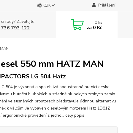
Přihlášení
CZK
 si rady? Zavolejte.
0
ks
za
0 Kč
 736 793 122
Z MAN
diesel 550 mm HATZ MAN
PACTORS LG 504 Hatz
LG 504 je výkonná a spolehlivá oboustranná hutnicí deska
tivnímu hutnění hlubokých a středně hlubokých zrnitých zemin.
tnění ve stísněných prostorech představuje účinnou alternativu
lněk k válcům. Je vybaven dieselovým motorem Hatz 1D81Z
zí ergonomické provedení s jedno...
celý popis