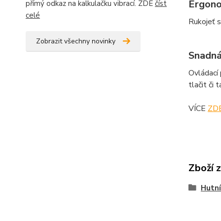
Ergono
přímý odkaz na kalkulačku vibrací. ZDE
číst
celé
Rukojeť s
Zobrazit všechny novinky
Snadná
Ovládací 
tlačit či t
VÍCE
ZD
Zboží 
Hutní