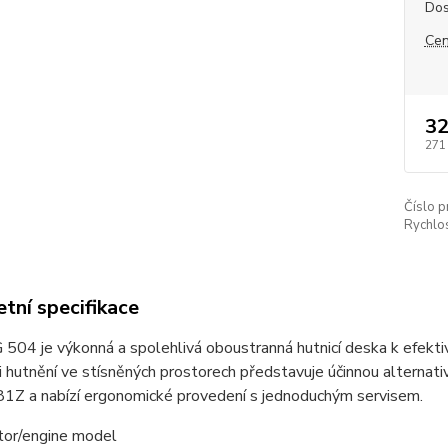
Dos
Cen
32
271
Číslo p
Rychlos
tní specifikace
504 je výkonná a spolehlivá oboustranná hutnicí deska k efekti
i hutnění ve stísněných prostorech představuje účinnou alterna
1Z a nabízí ergonomické provedení s jednoduchým servisem.
or/engine model