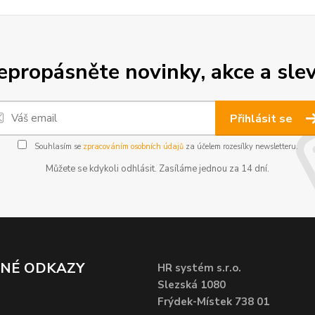
epropásněte novinky, akce a slev
Přihlásit se
Souhlasím se
zpracováním osobních údajů
za účelem rozesílky newsletteru.
Můžete se kdykoli odhlásit. Zasíláme jednou za 14 dní.
ČNÉ ODKAZY
HR systém s.r.o.
Slezská 1080
Frýdek-Místek 738 01