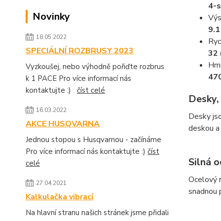
4-s
Novinky
Výs
9.
18.05.2022
Ryc
SPECIÁLNÍ ROZBRUSY 2023
32 
Hmo
Vyzkoušej, nebo výhodně pořiďte rozbrus
47
k 1 PACE Pro více informací nás
kontaktujte :)
číst celé
Desky,
16.03.2022
Desky jso
AKCE HUSQVARNA
deskou a
Jednou stopou s Husqvarnou - začínáme
Pro více informací nás kontaktujte :)
číst
Silná 
celé
Ocelový 
27.04.2021
snadnou 
Kalkulačka vibrací
Na hlavní stranu našich stránek jsme přidali