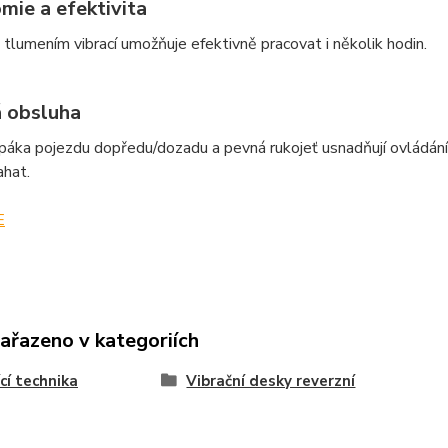
mie a efektivita
 tlumením vibrací umožňuje efektivně pracovat i několik hodin.
 obsluha
páka pojezdu dopředu/dozadu a pevná rukojeť usnadňují ovládání 
ahat.
E
zařazeno v kategoriích
cí technika
Vibrační desky reverzní