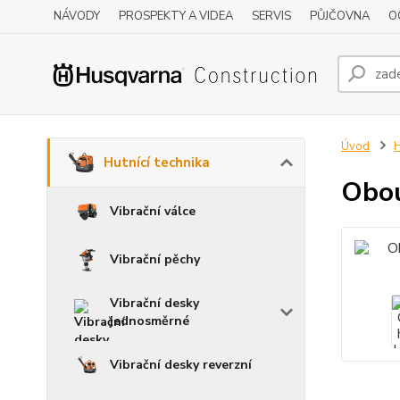
NÁVODY
PROSPEKTY A VIDEA
SERVIS
PŮJČOVNA
O
Úvod
H
Hutnící technika
Obou
Vibrační válce
Vibrační pěchy
Vibrační desky
jednosměrné
Vibrační desky reverzní