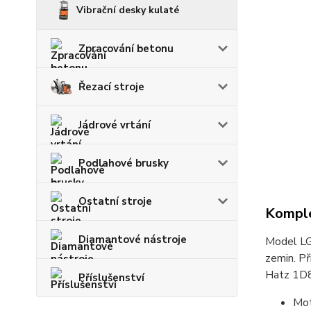
Vibrační desky kulaté
Zpracování betonu
Řezací stroje
Jádrové vrtání
Podlahové brusky
Ostatní stroje
Komple
Diamantové nástroje
Model LG 
zemin. Př
Hatz 1D8
Příslušenství
Mot