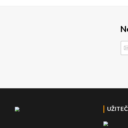
N
UŽITE