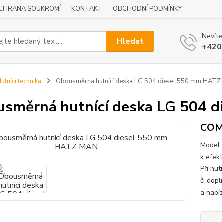
CHRANA SOUKROMÍ
KONTAKT
OBCHODNÍ PODMÍNKY
Nevíte
Hledat
+420
utnící technika
Obousměrná hutnící deska LG 504 diesel 550 mm HAT
směrná hutnící deska LG 504 
COM
Model 
k efek
Při hu
či dop
a nabí