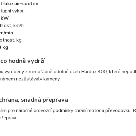
troke air-cooled
tupní výkon
1 kW
hlost, km/h
m/min
tnost, kg
0 kg
 co hodně vydrží
u vyrobeny z mimořádně odolné oceli Hardox 400, které nepodléh
 rámem nezůstávaly kameny.
ochrana, snadná přeprava
rám pro náročné provozní podmínky chrání motor a převodovku. 
přepravu.