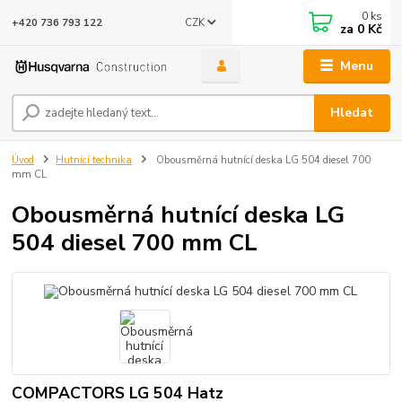
0
ks
CZK
+420 736 793 122
za
0 Kč
Menu
Hledat
Úvod
Hutnící technika
Obousměrná hutnící deska LG 504 diesel 700
mm CL
Obousměrná hutnící deska LG
504 diesel 700 mm CL
COMPACTORS LG 504 Hatz