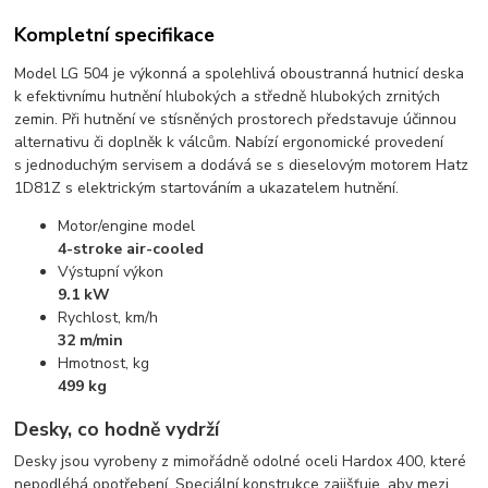
Kompletní specifikace
Model LG 504 je výkonná a spolehlivá oboustranná hutnicí deska
k efektivnímu hutnění hlubokých a středně hlubokých zrnitých
zemin. Při hutnění ve stísněných prostorech představuje účinnou
alternativu či doplněk k válcům. Nabízí ergonomické provedení
s jednoduchým servisem a dodává se s dieselovým motorem Hatz
1D81Z s elektrickým startováním a ukazatelem hutnění.
Motor/engine model
4-stroke air-cooled
Výstupní výkon
9.1 kW
Rychlost, km/h
32 m/min
Hmotnost, kg
499 kg
Desky, co hodně vydrží
Desky jsou vyrobeny z mimořádně odolné oceli Hardox 400, které
nepodléhá opotřebení. Speciální konstrukce zajišťuje, aby mezi