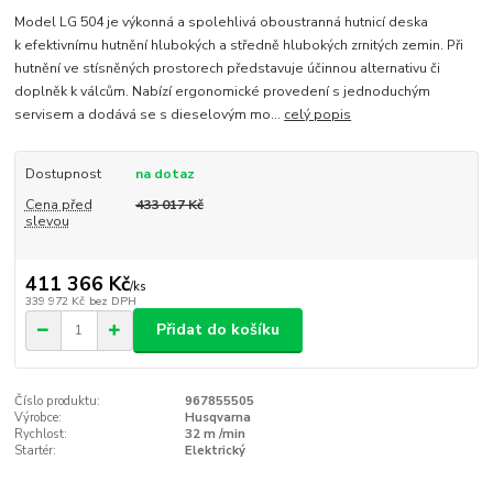
Model LG 504 je výkonná a spolehlivá oboustranná hutnicí deska
k efektivnímu hutnění hlubokých a středně hlubokých zrnitých zemin. Při
hutnění ve stísněných prostorech představuje účinnou alternativu či
doplněk k válcům. Nabízí ergonomické provedení s jednoduchým
servisem a dodává se s dieselovým mo...
celý popis
Dostupnost
na dotaz
Cena před
433 017 Kč
slevou
411 366 Kč
/
ks
339 972 Kč
bez DPH
Přidat do košíku
Číslo produktu:
967855505
Výrobce:
Husqvarna
Rychlost:
32 m /min
Startér:
Elektrický