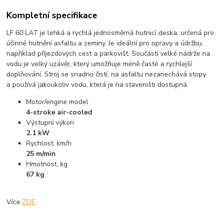
Kompletní specifikace
LF 60 LAT je lehká a rychlá jednosměrná hutnicí deska, určená pro
účinné hutnění asfaltu a zeminy. Je ideální pro opravy a údržbu,
například příjezdových cest a parkovišť. Součástí velké nádrže na
vodu je velký uzávěr, který umožňuje méně časté a rychlejší
doplňování. Stroj se snadno čistí, na asfaltu nezanechává stopy
a používá jakoukoliv vodu, která je na staveništi dostupná.
Motor/engine model
4-stroke air-cooled
Výstupní výkon
2.1 kW
Rychlost, km/h
25 m/min
Hmotnost, kg
67 kg
Více
ZDE