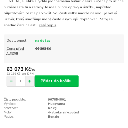
LF 60 LAT je lehká a rychlá jednosměrná hutnicí deska, určená pro účinné
hutnění asfaltu a zeminy. Je ideální pro opravy a údržbu, například
příjezdových cest a parkovišť. Součástí velké nádrže na vodu je velký
uzávěr, který umožňuje méně časté a rychlejší doplňování. Stroj se
snadno čistí, na asf...
celý popis
Dostupnost
na dotaz
Cena před
66 393 Kč
slevou
63 073 Kč
/
ks
52 126 Kč
bez DPH
Přidat do košíku
Číslo produktu:
967854801
Výrobce:
Husqvarna
hmotnost:
67 kg
Motor:
4-stroke air-cooled
Palivo:
Benzín