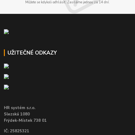
Můžete se kdykoli odhlásit. Zasíláme jednou za 14 dní.
UŽITEČNÉ ODKAZY
HR systém s.r.o.
Slezská 1080
Frýdek-Místek 738 01
IČ: 25825321