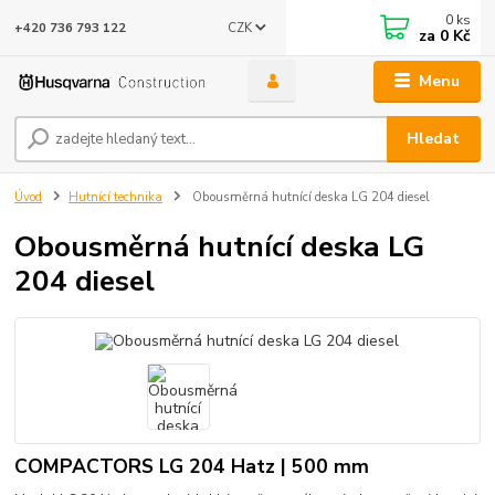
0
ks
CZK
+420 736 793 122
za
0 Kč
Menu
Hledat
Úvod
Hutnící technika
Obousměrná hutnící deska LG 204 diesel
Obousměrná hutnící deska LG
204 diesel
COMPACTORS LG 204 Hatz | 500 mm