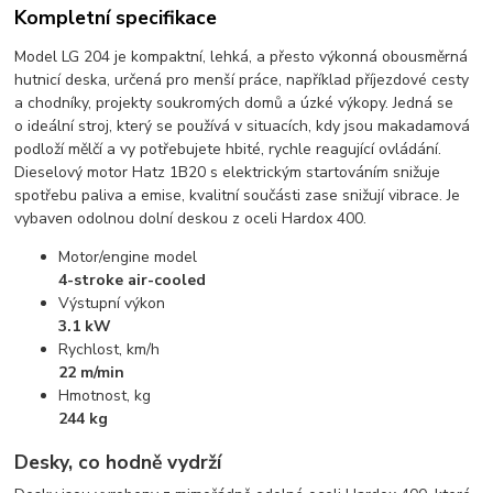
Kompletní specifikace
Model LG 204 je kompaktní, lehká, a přesto výkonná obousměrná
hutnicí deska, určená pro menší práce, například příjezdové cesty
a chodníky, projekty soukromých domů a úzké výkopy. Jedná se
o ideální stroj, který se používá v situacích, kdy jsou makadamová
podloží mělčí a vy potřebujete hbité, rychle reagující ovládání.
Dieselový motor Hatz 1B20 s elektrickým startováním snižuje
spotřebu paliva a emise, kvalitní součásti zase snižují vibrace. Je
vybaven odolnou dolní deskou z oceli Hardox 400.
Motor/engine model
4-stroke air-cooled
Výstupní výkon
3.1 kW
Rychlost, km/h
22 m/min
Hmotnost, kg
244 kg
Desky, co hodně vydrží