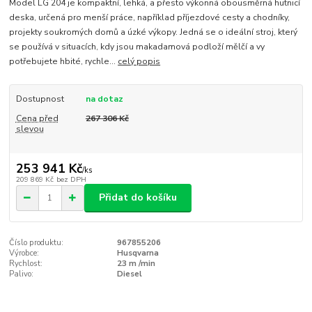
Model LG 204 je kompaktní, lehká, a přesto výkonná obousměrná hutnicí
deska, určená pro menší práce, například příjezdové cesty a chodníky,
projekty soukromých domů a úzké výkopy. Jedná se o ideální stroj, který
se používá v situacích, kdy jsou makadamová podloží mělčí a vy
potřebujete hbité, rychle...
celý popis
Dostupnost
na dotaz
Cena před
267 306 Kč
slevou
253 941 Kč
/
ks
209 869 Kč
bez DPH
Přidat do košíku
Číslo produktu:
967855206
Výrobce:
Husqvarna
Rychlost:
23 m /min
Palivo:
Diesel