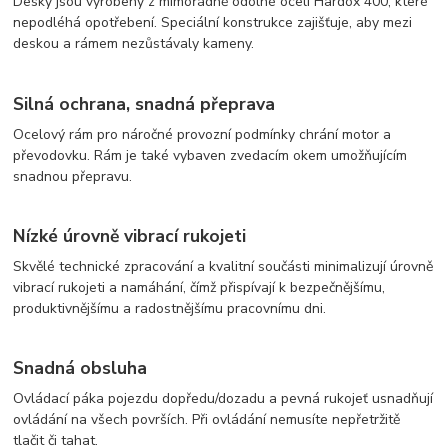
Desky jsou vyrobeny z mimořádně odolné oceli Hardox 400, které
nepodléhá opotřebení. Speciální konstrukce zajišťuje, aby mezi
deskou a rámem nezůstávaly kameny.
Silná ochrana, snadná přeprava
Ocelový rám pro náročné provozní podmínky chrání motor a
převodovku. Rám je také vybaven zvedacím okem umožňujícím
snadnou přepravu.
Nízké úrovně vibrací rukojeti
Skvělé technické zpracování a kvalitní součásti minimalizují úrovně
vibrací rukojeti a namáhání, čímž přispívají k bezpečnějšímu,
produktivnějšímu a radostnějšímu pracovnímu dni.
Snadná obsluha
Ovládací páka pojezdu dopředu/dozadu a pevná rukojeť usnadňují
ovládání na všech površích. Při ovládání nemusíte nepřetržitě
tlačit či tahat.