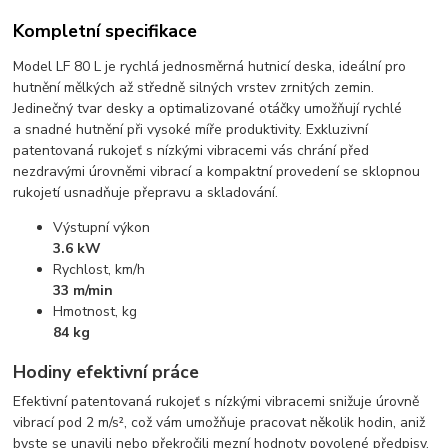
Kompletní specifikace
Model LF 80 L je rychlá jednosměrná hutnicí deska, ideální pro
hutnění mělkých až středně silných vrstev zrnitých zemin.
Jedinečný tvar desky a optimalizované otáčky umožňují rychlé
a snadné hutnění při vysoké míře produktivity. Exkluzivní
patentovaná rukojeť s nízkými vibracemi vás chrání před
nezdravými úrovněmi vibrací a kompaktní provedení se sklopnou
rukojetí usnadňuje přepravu a skladování.
Výstupní výkon
3.6 kW
Rychlost, km/h
33 m/min
Hmotnost, kg
84 kg
Hodiny efektivní práce
Efektivní patentovaná rukojeť s nízkými vibracemi snižuje úrovně
vibrací pod 2 m/s², což vám umožňuje pracovat několik hodin, aniž
byste se unavili nebo překročili mezní hodnoty povolené předpisy.