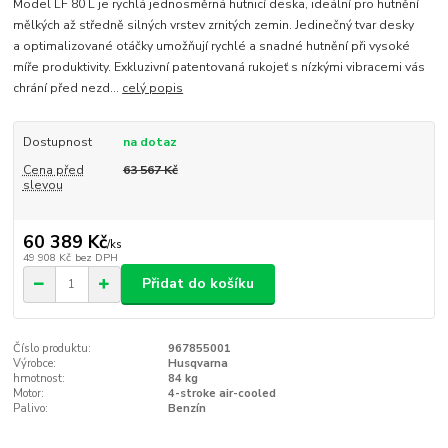
Model LF 80 L je rychlá jednosměrná hutnicí deska, ideální pro hutnění
mělkých až středně silných vrstev zrnitých zemin. Jedinečný tvar desky
a optimalizované otáčky umožňují rychlé a snadné hutnění při vysoké
míře produktivity. Exkluzivní patentovaná rukojeť s nízkými vibracemi vás
chrání před nezd...
celý popis
Dostupnost
na dotaz
Cena před
63 567 Kč
slevou
60 389 Kč
/
ks
49 908 Kč
bez DPH
Přidat do košíku
Číslo produktu:
967855001
Výrobce:
Husqvarna
hmotnost:
84 kg
Motor:
4-stroke air-cooled
Palivo:
Benzín