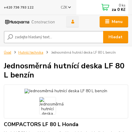
0
ks
CZK
+420 736 793 122
za
0 Kč
Menu
Hledat
Úvod
Hutnící technika
Jednosměrná hutnící deska LF 80 L benzín
Jednosměrná hutnící deska LF 80
L benzín
COMPACTORS LF 80 L Honda