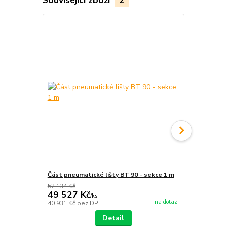
Související zboží
2
Část pneumatické lišty BT 90 - sekce 1 m
Část pneuma
52 134 Kč
70 099 Kč
49 527 Kč
66 594 
/
ks
na dotaz
40 931 Kč
bez DPH
55 036 Kč
be
Detail