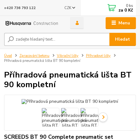
0
ks
CZK
+420 736 793 122
za
0 Kč
Menu
Hledat
Úvod
Zpracování betonu
Vibrační lišty
Příhradové lišty
Příhradová pneumatická lišta BT 90 kompletní
Příhradová pneumatická lišta BT
90 kompletní
SCREEDS BT 90 Complete pneumatic set