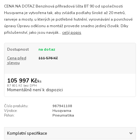
CENA NA DOTAZ Benzínová příhradová lišta BT 90 od společnosti
Husqvarna je vytvořena tak, aby zvládla podlahy široké až 20 metrů,
ranveje a mosty, u kterých je potřebné hutnění, vyrovnávání a povrchové
úpravy Úpravu odklonu a montáž provede snadno jediný člověk. Díky
příslušenství, jako jsou naviják...
celý popis
Dostupnost
na dotaz
Cena před
111 576 Kč
slevou
105 997 Kč
/
ks
87 601 Kč
bez DPH
Momentálně není k dispozici
Číslo produktu:
967941108
Výrobce:
Husqvarna
Pohon:
Pneumatika
Kompletní specifikace