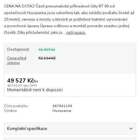
CENA NA DOTAZ Části pneumatické příhradové lišty BT 90 od
společnosti Husqvarna jsou vytvořeny tak, aby zvládly podlahy široké až
25 metrů, ranveje a mosty, u kterých je potřebné hutnění, vyrovnávání
a povrchové úpravy Úpravu odklonu a montáž provede snadno jediný
člověk. Díky příslušenství, jako js...
celý popis
Dostupnost
na dotaz
Cena před
52 134 Kč
slevou
49 527 Kč
/
ks
40 931 Kč
bez DPH
Momentálně není k dispozici
Číslo produktu:
967941109
Výrobce:
Husqvarna
Kompletní specifikace