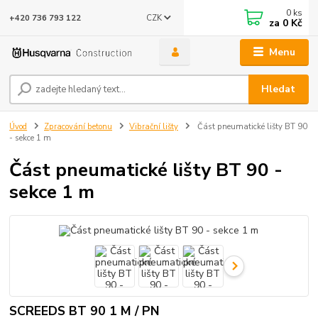
0
ks
CZK
+420 736 793 122
za
0 Kč
Menu
Hledat
Úvod
Zpracování betonu
Vibrační lišty
Část pneumatické lišty BT 90
- sekce 1 m
Část pneumatické lišty BT 90 -
sekce 1 m
SCREEDS BT 90 1 M / PN