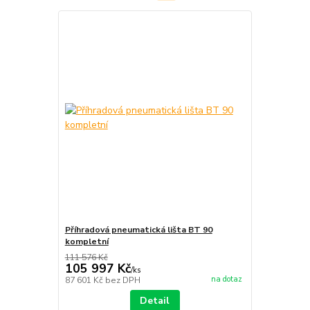
Příhradová pneumatická lišta BT 90
kompletní
111 576 Kč
105 997 Kč
/
ks
na dotaz
87 601 Kč
bez DPH
Detail