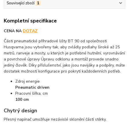
Související zboží
1
Kompletní specifikace
CENA NA
DOTAZ
Části pneumatické příhradové lišty BT 90 od společnosti
Husqvarna jsou vytvořeny tak, aby zvládly podlahy široké až 25
metrů, ranveje a mosty, u kterých je potřebné hutnění, vyrovnávání
a povrchové úpravy Úpravu odklonu a montáž provede snadno
jediný člověk. Díky příslušenství, jako jsou navijáky a podpěry, máte
dostatek možností konfigurace pro pokrytí každodenních potřeb.
Zdroj energie
Pneumatic driven
Pracovní šířka, cm
100 cm
Chytrý design
Přesný napínač umožňuje nezávislé sklonění částí stěrky.