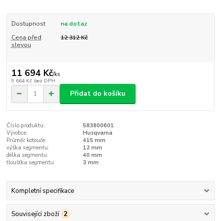
Dostupnost
na dotaz
Cena před
12 312 Kč
slevou
11 694 Kč
/
ks
9 664 Kč
bez DPH
Přidat do košíku
Číslo produktu:
583800601
Výrobce:
Husqvarna
Průměr kotouče:
415 mm
výška segmentu:
12 mm
délka segmentu:
40 mm
tloušťka segmentu:
3 mm
Kompletní specifikace
Související zboží
2