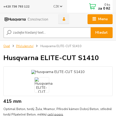
0
ks
CZK
+420 736 793 122
za
0 Kč
Menu
Hledat
Úvod
Příslušenství
Husqvarna ELITE-CUT S1410
Husqvarna ELITE-CUT S1410
415 mm
Optimal Beton, tvrdý, Žula, Mramor, Přírodní kámen Dobrý Beton, středně
tvrdý Přijatelné Beton, měkký
celý popis