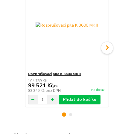
Rozbrušovací pila K 3600 MK II
Rozbrušovací
104 759 Kč
45 147 Kč
99 521 Kč
42 890 
/
ks
na dotaz
82 249 Kč
bez DPH
35 446 Kč
be
Přidat do košíku