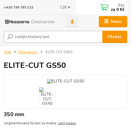
0
ks
CZK
+420 736 793 122
za
0 Kč
Menu
Hledat
Úvod
Příslušenství
ELITE-CUT GS50
ELITE-CUT GS50
350 mm
segmentovaný řezání za mokra
celý popis