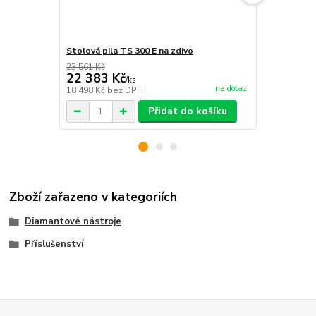
Stolová pila TS 300 E na zdivo
Stolová pila
23 561 Kč
34 528 Kč
22 383 Kč
32 801 
/
ks
na dotaz
18 498 Kč
bez DPH
27 108 Kč
be
Přidat do košíku
Zboží zařazeno v kategoriích
Diamantové nástroje
Příslušenství