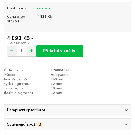
Dostupnost
na dotaz
Cena před
4 835 Kč
slevou
4 593 Kč
/
ks
3 796 Kč
bez DPH
Přidat do košíku
Číslo produktu:
579804120
Výrobce:
Husqvarna
Průměr kotouče:
350 mm
výška segmentu:
12 mm
délka segmentu:
40 mm
tloušťka segmentu:
32 mm
Kompletní specifikace
Související zboží
3