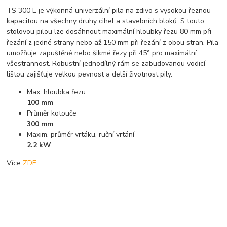
TS 300 E je výkonná univerzální pila na zdivo s vysokou řeznou
kapacitou na všechny druhy cihel a stavebních bloků. S touto
stolovou pilou lze dosáhnout maximální hloubky řezu 80 mm při
řezání z jedné strany nebo až 150 mm při řezání z obou stran. Pila
umožňuje zapuštěné nebo šikmé řezy při 45° pro maximální
všestrannost. Robustní jednodílný rám se zabudovanou vodicí
lištou zajišťuje velkou pevnost a delší životnost pily.
Max. hloubka řezu
100 mm
Průměr kotouče
300 mm
Maxim. průměr vrtáku, ruční vrtání
2.2 kW
Více
ZDE