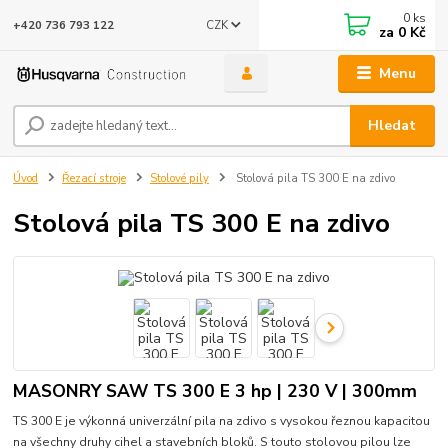
0
ks
CZK
+420 736 793 122
za
0 Kč
Menu
Hledat
Úvod
Řezací stroje
Stolové pily
Stolová pila TS 300 E na zdivo
Stolová pila TS 300 E na zdivo
MASONRY SAW TS 300 E 3 hp | 230 V | 300mm
TS 300 E je výkonná univerzální pila na zdivo s vysokou řeznou kapacitou
na všechny druhy cihel a stavebních bloků. S touto stolovou pilou lze