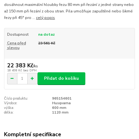
dosáhnout maximální hloubky řezu 80 mm při řezání z jedné strany nebo
až 150 mm při řezání z obou stran. Pila umožňuje zapuštěné nebo šikmé
řezy při 45° pro ...
celý popis
Dostupnost
na dotaz
Cena před
23 561 Kč
slevou
22 383 Kč
/
ks
18 498 Kč
bez DPH
Přidat do košíku
Číslo produktu:
965154601
Výrobce:
Husqvarna
výška:
600 mm
délka:
1120 mm
Kompletní specifikace