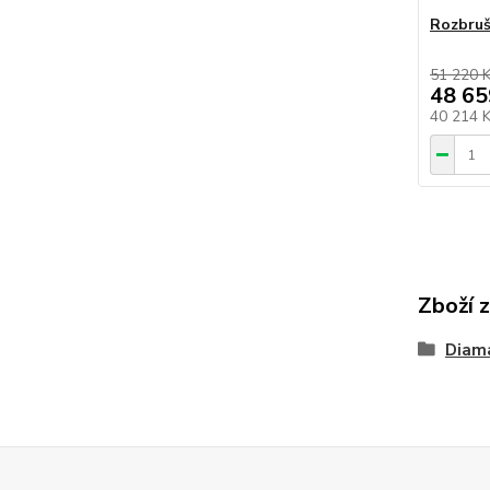
Rozbruš
51 220 
48 65
40 214 
Zboží 
Diam