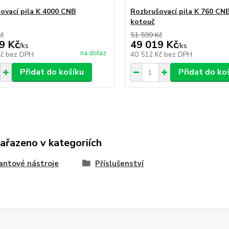
ovací pila K 4000 CNB
Rozbrušovací pila K 760 CN
kotouč
Kč
51 599 Kč
9 Kč
49 019 Kč
/
ks
/
ks
na dotaz
Kč
bez DPH
40 512 Kč
bez DPH
Přidat do košíku
Přidat do ko
zařazeno v kategoriích
antové nástroje
Příslušenství