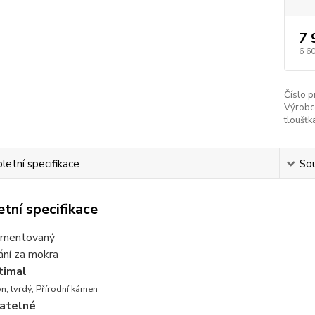
7 
6 6
Číslo p
Výrobc
tloušťk
etní specifikace
Sou
tní specifikace
mentovaný
ání za mokra
timal
n, tvrdý, Přírodní kámen
jatelné