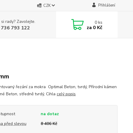
Přihlášení
CZK
 si rady? Zavolejte.
0
ks
za
0 Kč
 736 793 122
 mm
tovaný řezání za mokra Optimal Beton, tvrdý, Přírodní kámen
lné Beton, středně tvrdý, Cihla
celý popis
tupnost
na dotaz
a před slevou
8 406 Kč