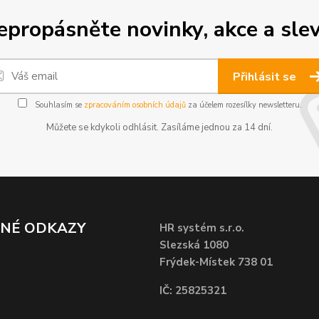
epropásněte novinky, akce a slev
Přihlásit se
Souhlasím se
zpracováním osobních údajů
za účelem rozesílky newsletteru.
Můžete se kdykoli odhlásit. Zasíláme jednou za 14 dní.
ČNÉ ODKAZY
HR systém s.r.o.
Slezská 1080
Frýdek-Místek 738 01
IČ: 25825321