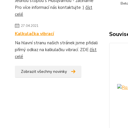
Jednou stopou s Husqvarnou - začínáme
Beto
Pro více informací nás kontaktujte :)
číst
celé
27.04.2021
Souvise
Kalkulačka vibrací
Na hlavní stranu našich stránek jsme přidali
přímý odkaz na kalkulačku vibrací. ZDE
číst
celé
Zobrazit všechny novinky