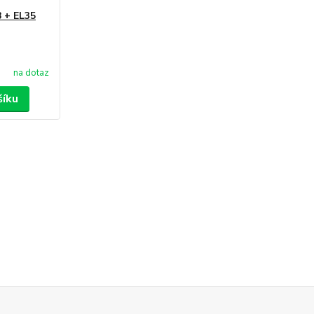
B + EL35
na dotaz
šíku