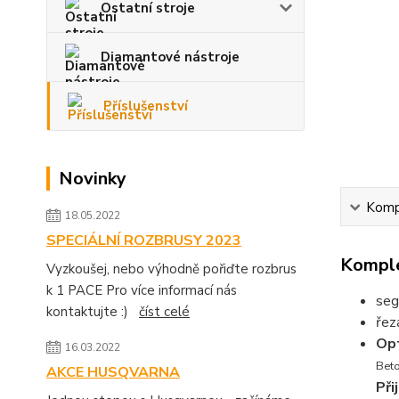
Ostatní stroje
Diamantové nástroje
Příslušenství
Novinky
Kompl
18.05.2022
SPECIÁLNÍ ROZBRUSY 2023
Komple
Vyzkoušej, nebo výhodně pořiďte rozbrus
k 1 PACE Pro více informací nás
seg
kontaktujte :)
číst celé
řez
Op
16.03.2022
Beto
AKCE HUSQVARNA
Při