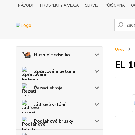
NÁVODY
PROSPEKTY A VIDEA
SERVIS
PŮJČOVNA
O
Úvod
P
Hutnící technika
EL 1
Zpracování betonu
Řezací stroje
Jádrové vrtání
Podlahové brusky