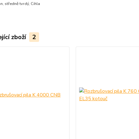
n, středně tvrdý, Cihla
jící zboží
2