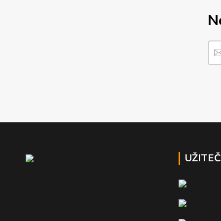
N
UŽITE