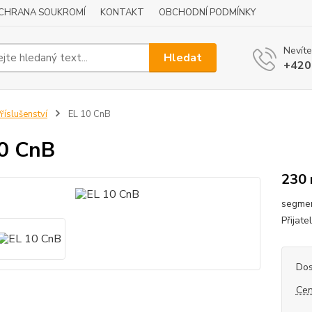
CHRANA SOUKROMÍ
KONTAKT
OBCHODNÍ PODMÍNKY
Nevíte
Hledat
+420
říslušenství
EL 10 CnB
0 CnB
230
segmen
Přijate
Dos
Cen