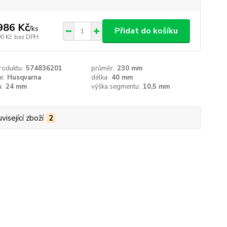
986 Kč
/
ks
Přidat do košíku
00 Kč
bez DPH
roduktu:
574836201
průměr:
230 mm
e:
Husqvarna
délka:
40 mm
a:
24 mm
výška segmentu:
10,5 mm
visející zboží
2