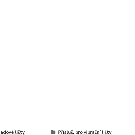
radové lišty
Přísluš. pro vibrační lišty