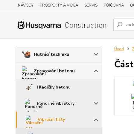
NÁVODY
PROSPEKTY A VIDEA
SERVIS
PŮJČOVNA
O
Úvod
Z
Hutnící technika
Část
Zpracování betonu
Hladičky betonu
Ponorné vibrátory
Vibrační lišty