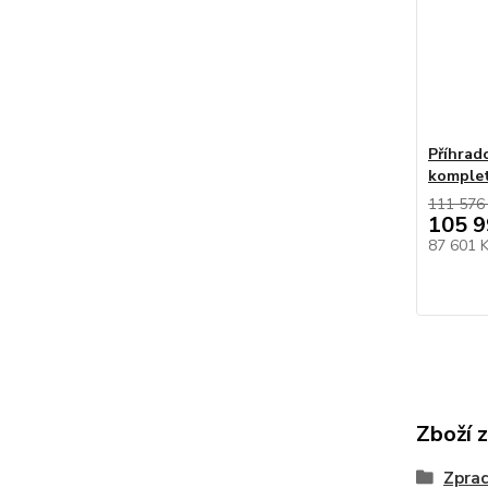
Příhrad
komple
111 576
105 9
87 601 
Zboží 
Zprac