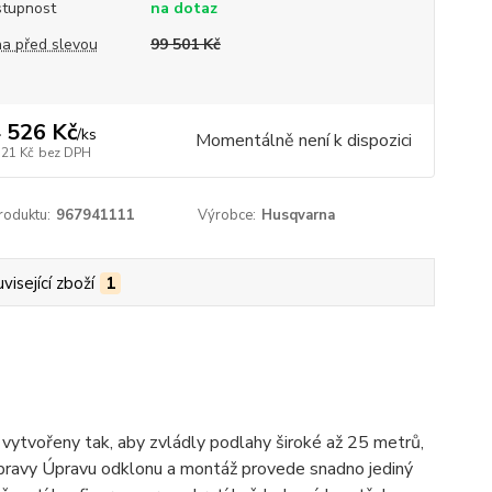
tupnost
na dotaz
a před slevou
99 501 Kč
 526 Kč
/
ks
Momentálně není k dispozici
121 Kč
bez DPH
roduktu:
967941111
Výrobce:
Husqvarna
visející zboží
1
vytvořeny tak, aby zvládly podlahy široké až 25 metrů,
 úpravy Úpravu odklonu a montáž provede snadno jediný