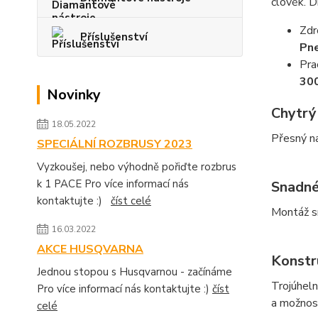
člověk. D
Zdr
Příslušenství
Pne
Pra
30
Novinky
Chytrý
18.05.2022
Přesný na
SPECIÁLNÍ ROZBRUSY 2023
Vyzkoušej, nebo výhodně pořiďte rozbrus
k 1 PACE Pro více informací nás
Snadné
kontaktujte :)
číst celé
Montáž s
16.03.2022
AKCE HUSQVARNA
Konstr
Jednou stopou s Husqvarnou - začínáme
Trojúheln
Pro více informací nás kontaktujte :)
číst
a možnost
celé