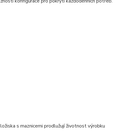
ožností konfigurace pro pokrytí každodenních potřeb.
 ložiska s maznicemi prodlužují životnost výrobku