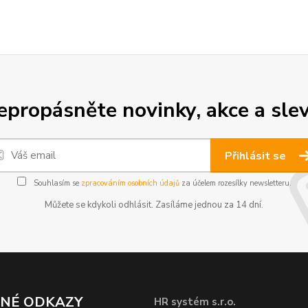
epropásněte novinky, akce a slev
Přihlásit se
Souhlasím se
zpracováním osobních údajů
za účelem rozesílky newsletteru.
Můžete se kdykoli odhlásit. Zasíláme jednou za 14 dní.
ČNÉ ODKAZY
HR systém s.r.o.