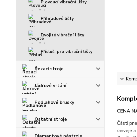
Plovoucí vibrační lišty
Příhradové lišty
Dvojité vibrační lišty
Přísluš. pro vibrační lišty
Řezací stroje
Kompl
Jádrové vrtání
Komple
Podlahové brusky
CENA N
Ostatní stroje
Části pne
ranveje a
Diamantové nástroje