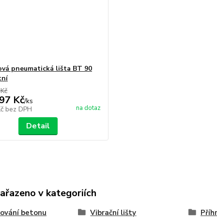
ová pneumatická lišta BT 90
tní
 Kč
97 Kč
/
ks
na dotaz
Kč
bez DPH
Detail
zařazeno v kategoriích
ování betonu
Vibrační lišty
Příh