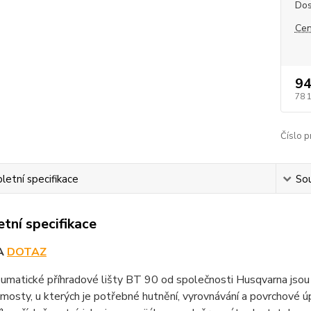
Dos
Cen
94
78 
Číslo p
etní specifikace
Sou
tní specifikace
A
DOTAZ
umatické příhradové lišty BT 90 od společnosti Husqvarna jsou 
 mosty, u kterých je potřebné hutnění, vyrovnávání a povrchové