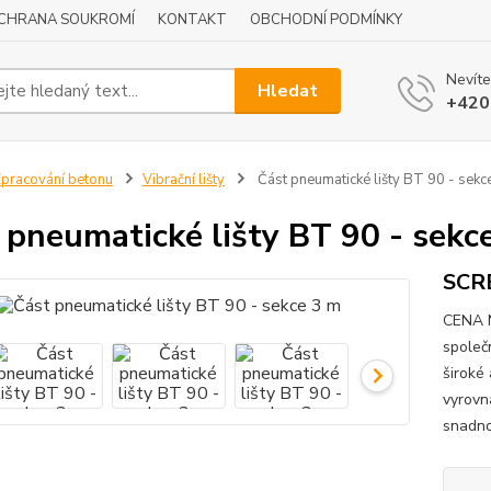
CHRANA SOUKROMÍ
KONTAKT
OBCHODNÍ PODMÍNKY
Nevíte
Hledat
+420
pracování betonu
Vibrační lišty
Část pneumatické lišty BT 90 - sekc
 pneumatické lišty BT 90 - sekc
SCRE
CENA N
společ
široké 
vyrovn
snadno 