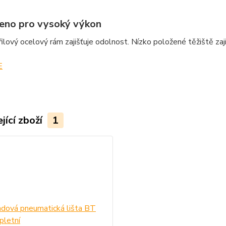
eno pro vysoký výkon
ilový ocelový rám zajišťuje odolnost. Nízko položené těžiště zaj
E
jící zboží
1