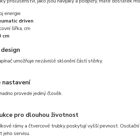
íky příslušenství, jako jsou navijáky a podpěry, máte dostatek m
oj energie
umatic driven
covní šířka, cm
0 cm
 design
pínač umožňuje nezávislé sklonění částí stěrky.
 nastavení
nadno provede jediný člověk.
ukce pro dlouhou životnost
íkové rámy a čtvercové trubky poskytují vyšší pevnost. Oscilační
 jeho servisu.