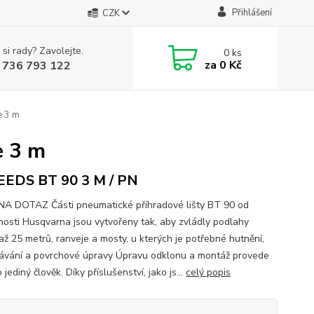
Přihlášení
CZK
 si rady? Zavolejte.
0
ks
za
0 Kč
 736 793 122
e 3 m
e 3 m
EDS BT 90 3 M / PN
A DOTAZ Části pneumatické příhradové lišty BT 90 od
nosti Husqvarna jsou vytvořeny tak, aby zvládly podlahy
až 25 metrů, ranveje a mosty, u kterých je potřebné hutnění,
ávání a povrchové úpravy Úpravu odklonu a montáž provede
jediný člověk. Díky příslušenství, jako js...
celý popis