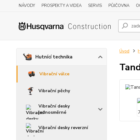
NÁVODY
PROSPEKTY A VIDEA
SERVIS
PŮJČOVNA
O
Úvod
H
Hutnící technika
Tand
Vibrační válce
Vibrační pěchy
Vibrační desky
jednosměrné
Vibrační desky reverzní