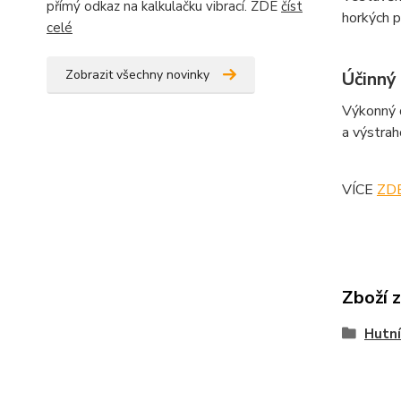
přímý odkaz na kalkulačku vibrací. ZDE
číst
horkých 
celé
Zobrazit všechny novinky
Účinný
Výkonný 
a výstrah
VÍCE
ZD
Zboží 
Hutní