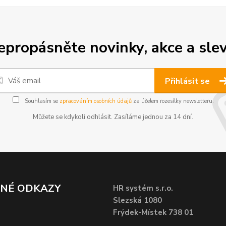
epropásněte novinky, akce a slev
Přihlásit se
Souhlasím se
zpracováním osobních údajů
za účelem rozesílky newsletteru.
Můžete se kdykoli odhlásit. Zasíláme jednou za 14 dní.
ČNÉ ODKAZY
HR systém s.r.o.
Slezská 1080
Frýdek-Místek 738 01