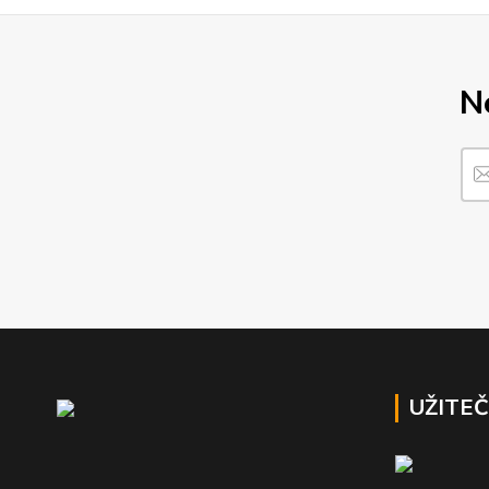
N
UŽITE