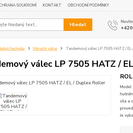
CHRANA SOUKROMÍ
KONTAKT
OBCHODNÍ PODMÍNKY
Nevíte
Hledat
+420
utnící technika
Vibrační válce
Tandemový válec LP 7505 HATZ / EL /
emový válec LP 7505 HATZ / EL 
ROLL
Model 
hutněn
síla a 
proved
Je vyb