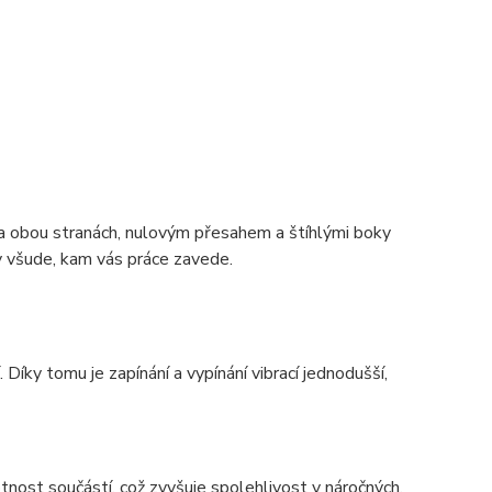
na obou stranách, nulovým přesahem a štíhlými boky
 všude, kam vás práce zavede.
 Díky tomu je zapínání a vypínání vibrací jednodušší,
tnost součástí, což zvyšuje spolehlivost v náročných,