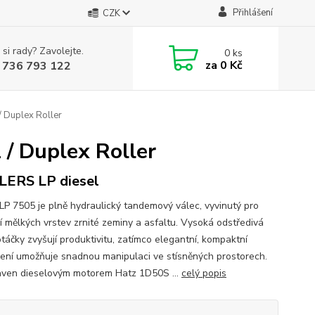
Přihlášení
CZK
 si rady? Zavolejte.
0
ks
za
0 Kč
 736 793 122
 Duplex Roller
/ Duplex Roller
ERS LP diesel
LP 7505 je plně hydraulický tandemový válec, vyvinutý pro
í mělkých vrstev zrnité zeminy a asfaltu. Vysoká odstředivá
otáčky zvyšují produktivitu, zatímco elegantní, kompaktní
ení umožňuje snadnou manipulaci ve stísněných prostorech.
aven dieselovým motorem Hatz 1D50S ...
celý popis