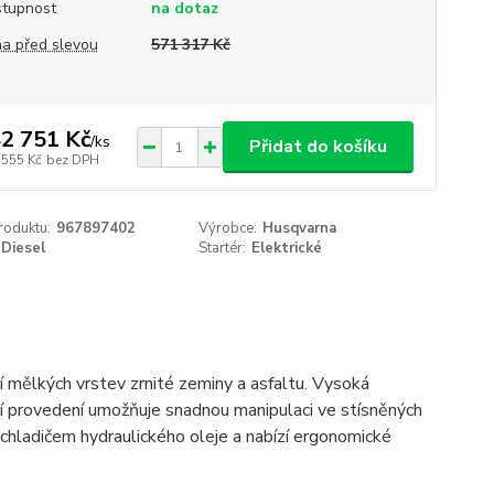
tupnost
na dotaz
a před slevou
571 317 Kč
2 751 Kč
/
ks
Přidat do košíku
 555 Kč
bez DPH
roduktu:
967897402
Výrobce:
Husqvarna
Diesel
Startér:
Elektrické
 mělkých vrstev zrnité zeminy a asfaltu. Vysoká
tní provedení umožňuje snadnou manipulaci ve stísněných
ladičem hydraulického oleje a nabízí ergonomické