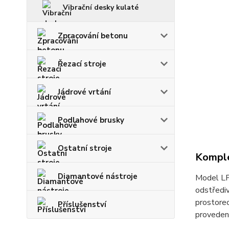
Vibrační desky kulaté
Zpracování betonu
Řezací stroje
Jádrové vrtání
Podlahové brusky
Ostatní stroje
Komple
Diamantové nástroje
Model LP 
odstřediv
prostore
Příslušenství
proveden