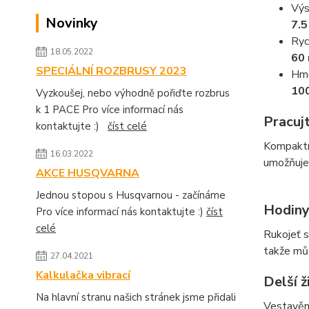
Výs
Novinky
7.
Ryc
18.05.2022
60 
SPECIÁLNÍ ROZBRUSY 2023
Hmo
10
Vyzkoušej, nebo výhodně pořiďte rozbrus
k 1 PACE Pro více informací nás
Pracuj
kontaktujte :)
číst celé
Kompaktní
16.03.2022
umožňuje 
AKCE HUSQVARNA
Jednou stopou s Husqvarnou - začínáme
Hodiny
Pro více informací nás kontaktujte :)
číst
celé
Rukojeť s
takže mů
27.04.2021
Kalkulačka vibrací
Delší 
Na hlavní stranu našich stránek jsme přidali
Vestavěný