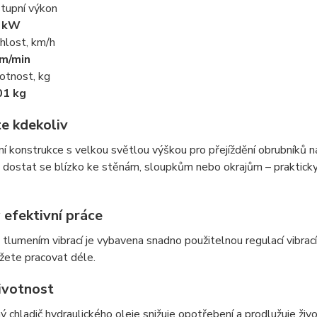
tupní výkon
5 kW
hlost, km/h
m/min
tnost, kg
01 kg
te kdekoliv
 konstrukce s velkou světlou výškou pro přejíždění obrubníků 
dostat se blízko ke stěnám, sloupkům nebo okrajům – prakticky
 efektivní práce
 tlumením vibrací je vybavena snadno použitelnou regulací vibrací.
žete pracovat déle.
životnost
 chladič hydraulického oleje snižuje opotřebení a prodlužuje živo