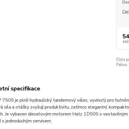
Dos
Cen
54
448
Číslo p
Palivo:
tní specifikace
7505 je plně hydraulický tandemový válec, vyvinutý pro hutnění
á síla a otáčky zvyšují produktivitu, zatímco elegantní, kompak
ch. Je vybaven dieselovým motorem Hatz 1D50S s vestavěným ch
í s jednoduchým servisem.