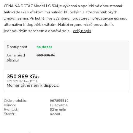
CENA NA DOTAZ Model LG 504 je výkonná a spolehlivá oboustranná
hutnicí deska k efektivnímu hutnění hlubokých a středně hlubokých
zrnitých zemin. Při hutnění ve stísněných prostorech představuje účinnou
alternativu či doplněk k válcům. Nabízí ergonomické provedení s
jednoduchým servisem a dodává se s...
celý popis
Dostupnost
na dotaz
Cena před
369 336 Kč
slevou
350 869 Kč
/
ks
289 974 Kč
bez DPH
Momentálně není k dispozici
Číslo produktu:
967855510
Výrobce:
Husqvarna
Rychlost:
32 m /min
Startér:
Recoil