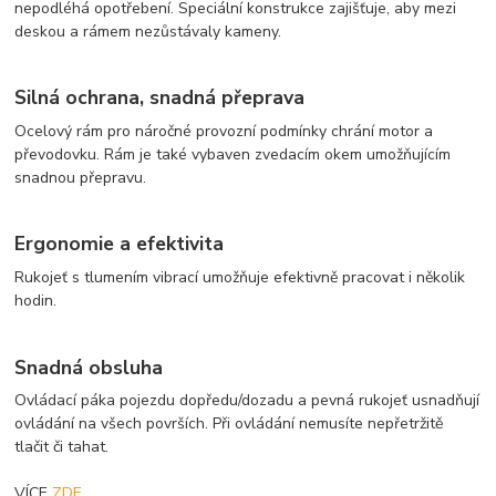
nepodléhá opotřebení. Speciální konstrukce zajišťuje, aby mezi
deskou a rámem nezůstávaly kameny.
Silná ochrana, snadná přeprava
Ocelový rám pro náročné provozní podmínky chrání motor a
převodovku. Rám je také vybaven zvedacím okem umožňujícím
snadnou přepravu.
Ergonomie a efektivita
Rukojeť s tlumením vibrací umožňuje efektivně pracovat i několik
hodin.
Snadná obsluha
Ovládací páka pojezdu dopředu/dozadu a pevná rukojeť usnadňují
ovládání na všech površích. Při ovládání nemusíte nepřetržitě
tlačit či tahat.
VÍCE
ZDE