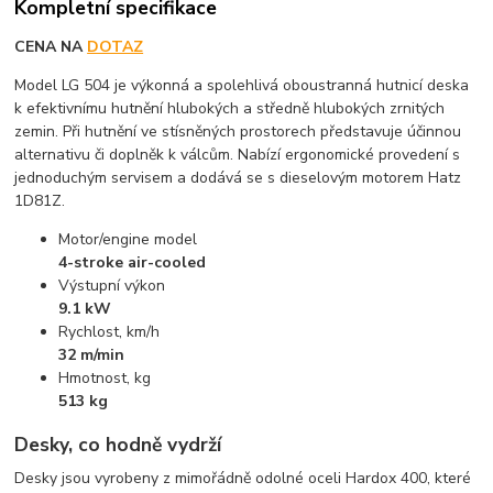
Kompletní specifikace
CENA NA
DOTAZ
Model LG 504 je výkonná a spolehlivá oboustranná hutnicí deska
k efektivnímu hutnění hlubokých a středně hlubokých zrnitých
zemin. Při hutnění ve stísněných prostorech představuje účinnou
alternativu či doplněk k válcům. Nabízí ergonomické provedení s
jednoduchým servisem a dodává se s dieselovým motorem Hatz
1D81Z.
Motor/engine model
4-stroke air-cooled
Výstupní výkon
9.1 kW
Rychlost, km/h
32 m/min
Hmotnost, kg
513 kg
Desky, co hodně vydrží
Desky jsou vyrobeny z mimořádně odolné oceli Hardox 400, které