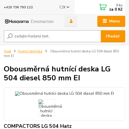
0
ks
CZK
+420 736 793 122
za
0 Kč
Menu
Hledat
Úvod
Hutnící technika
Obousměrná hutnící deska LG 504 diesel 850
mm EI
Obousměrná hutnící deska LG
504 diesel 850 mm EI
COMPACTORS LG 504 Hatz