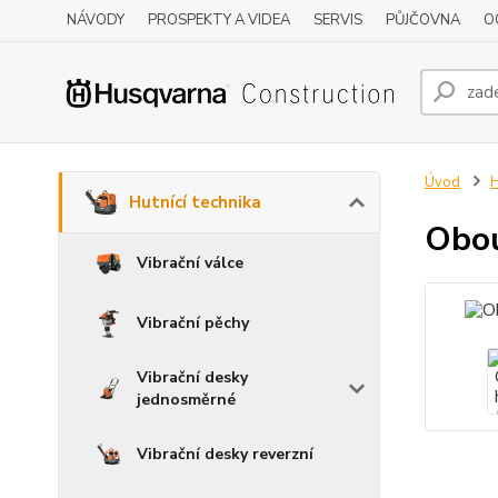
NÁVODY
PROSPEKTY A VIDEA
SERVIS
PŮJČOVNA
O
Úvod
H
Hutnící technika
Obou
Vibrační válce
Vibrační pěchy
Vibrační desky
jednosměrné
Vibrační desky reverzní