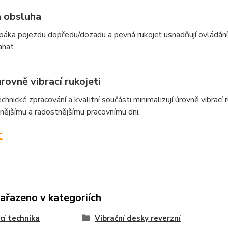
 obsluha
páka pojezdu dopředu/dozadu a pevná rukojeť usnadňují ovládání 
ahat.
rovně vibrací rukojeti
chnické zpracování a kvalitní součásti minimalizují úrovně vibrací 
nějšímu a radostnějšímu pracovnímu dni.
E
zařazeno v kategoriích
cí technika
Vibrační desky reverzní