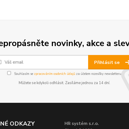
epropásněte novinky, akce a slev
Přihlásit se
Souhlasím se
zpracováním osobních údajů
za účelem rozesílky newsletteru.
Můžete se kdykoli odhlásit. Zasíláme jednou za 14 dní.
ČNÉ ODKAZY
HR systém s.r.o.