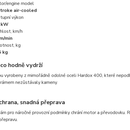
or/engine model
troke air-cooled
tupní výkon
1 kW
hlost, km/h
m/min
tnost, kg
5 kg
 co hodně vydrží
u vyrobeny z mimořádně odolné oceli Hardox 400, které nepodléh
 rámem nezůstávaly kameny.
ochrana, snadná přeprava
rám pro náročné provozní podmínky chrání motor a převodovku. 
přepravu.