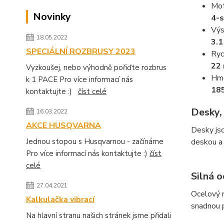
Mot
Novinky
4-s
Výs
18.05.2022
3.
SPECIÁLNÍ ROZBRUSY 2023
Ryc
22 
Vyzkoušej, nebo výhodně pořiďte rozbrus
Hmo
k 1 PACE Pro více informací nás
18
kontaktujte :)
číst celé
Desky,
16.03.2022
AKCE HUSQVARNA
Desky jso
Jednou stopou s Husqvarnou - začínáme
deskou a
Pro více informací nás kontaktujte :)
číst
celé
Silná 
27.04.2021
Ocelový 
Kalkulačka vibrací
snadnou 
Na hlavní stranu našich stránek jsme přidali