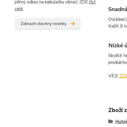
přímý odkaz na kalkulačku vibrací. ZDE
číst
Snadná
celé
Ovládací 
Zobrazit všechny novinky
tlačit či t
Nízké ú
Skvělé te
produktiv
VÍCE
ZD
Zboží 
Hutní