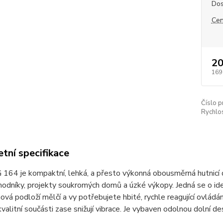
Dos
Cen
20
169
Číslo p
Rychlos
tní specifikace
164 je kompaktní, lehká, a přesto výkonná obousměrná hutnicí d
hodníky, projekty soukromých domů a úzké výkopy. Jedná se o ideál
á podloží mělčí a vy potřebujete hbité, rychle reagující ovládá
kvalitní součásti zase snižují vibrace. Je vybaven odolnou dolní d