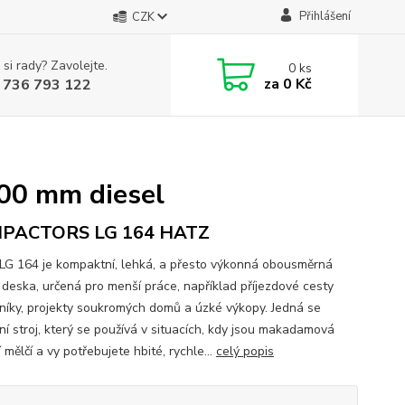
Přihlášení
CZK
 si rady? Zavolejte.
0
ks
za
0 Kč
 736 793 122
00 mm diesel
PACTORS LG 164 HATZ
LG 164 je kompaktní, lehká, a přesto výkonná obousměrná
í deska, určená pro menší práce, například příjezdové cesty
níky, projekty soukromých domů a úzké výkopy. Jedná se
ní stroj, který se používá v situacích, kdy jsou makadamová
 mělčí a vy potřebujete hbité, rychle...
celý popis