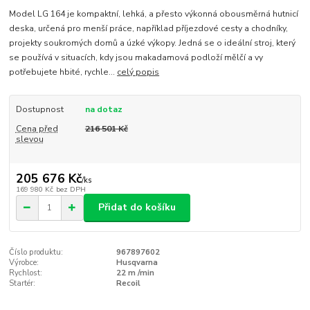
Model LG 164 je kompaktní, lehká, a přesto výkonná obousměrná hutnicí
deska, určená pro menší práce, například příjezdové cesty a chodníky,
projekty soukromých domů a úzké výkopy. Jedná se o ideální stroj, který
se používá v situacích, kdy jsou makadamová podloží mělčí a vy
potřebujete hbité, rychle...
celý popis
Dostupnost
na dotaz
Cena před
216 501 Kč
slevou
205 676 Kč
/
ks
169 980 Kč
bez DPH
Přidat do košíku
Číslo produktu:
967897602
Výrobce:
Husqvarna
Rychlost:
22 m /min
Startér:
Recoil