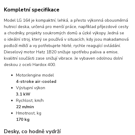
Kompletní specifikace
Model LG 164 je kompaktní, lehká, a přesto výkonná obousměrná
hutnicí deska, určená pro menší práce, například příjezdové cesty
a chodníky, projekty soukromých domů a úzké výkopy. Jedná se
o ideální stroj, který se používá v situacích, kdy jsou makadamová
podloží mělčí a vy potřebujete hbité, rychle reagující ovládání.
Dieselový motor Hatz 1B20 snižuje spotřebu paliva a emise,
kvalitní součásti zase snižují vibrace. Je vybaven odolnou dolní
deskou z oceli Hardox 400.
Motor/engine model
4-stroke air-cooled
Výstupní výkon
3.1 kW
Rychlost, km/h
22 m/min
Hmotnost, kg
170 kg
Desky, co hodně vydrží