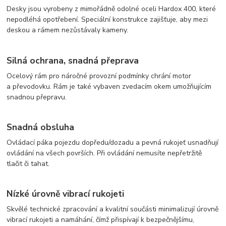
Desky jsou vyrobeny z mimořádně odolné oceli Hardox 400, které
nepodléhá opotřebení. Speciální konstrukce zajišťuje, aby mezi
deskou a rámem nezůstávaly kameny.
Silná ochrana, snadná přeprava
Ocelový rám pro náročné provozní podmínky chrání motor
a převodovku. Rám je také vybaven zvedacím okem umožňujícím
snadnou přepravu.
Snadná obsluha
Ovládací páka pojezdu dopředu/dozadu a pevná rukojeť usnadňují
ovládání na všech površích. Při ovládání nemusíte nepřetržitě
tlačit či tahat.
Nízké úrovně vibrací rukojeti
Skvělé technické zpracování a kvalitní součásti minimalizují úrovně
vibrací rukojeti a namáhání, čímž přispívají k bezpečnějšímu,