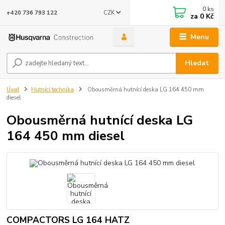
0
ks
CZK
+420 736 793 122
za
0 Kč
Menu
Hledat
Úvod
Hutnící technika
Obousměrná hutnící deska LG 164 450 mm
diesel
Obousměrná hutnící deska LG
164 450 mm diesel
COMPACTORS LG 164 HATZ