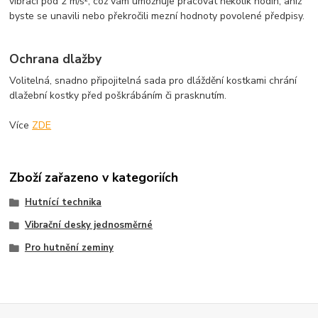
vibrací pod 2 m/s², což vám umožňuje pracovat několik hodin, aniž
byste se unavili nebo překročili mezní hodnoty povolené předpisy.
Ochrana dlažby
Volitelná, snadno připojitelná sada pro dláždění kostkami chrání
dlažební kostky před poškrábáním či prasknutím.
Více
ZDE
Zboží zařazeno v kategoriích
Hutnící technika
Vibrační desky jednosměrné
Pro hutnění zeminy