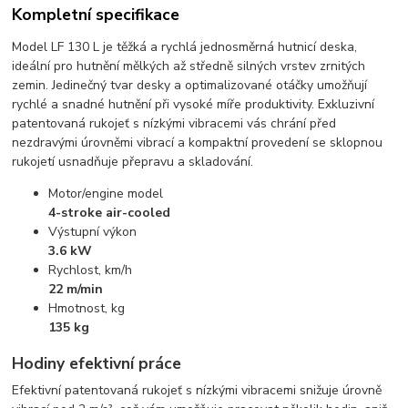
Kompletní specifikace
Model LF 130 L je těžká a rychlá jednosměrná hutnicí deska,
ideální pro hutnění mělkých až středně silných vrstev zrnitých
zemin. Jedinečný tvar desky a optimalizované otáčky umožňují
rychlé a snadné hutnění při vysoké míře produktivity. Exkluzivní
patentovaná rukojeť s nízkými vibracemi vás chrání před
nezdravými úrovněmi vibrací a kompaktní provedení se sklopnou
rukojetí usnadňuje přepravu a skladování.
Motor/engine model
4-stroke air-cooled
Výstupní výkon
3.6 kW
Rychlost, km/h
22 m/min
Hmotnost, kg
135 kg
Hodiny efektivní práce
Efektivní patentovaná rukojeť s nízkými vibracemi snižuje úrovně