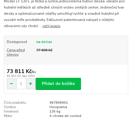
Model LF 130 L je těžká a rychlá jednosměrná hutnicí deska, ideální pro
hutnění mělkých až středně silných vrstev zrnitých zemin. Jedinečný tvar
desky a optimalizované otáčky umožňují rychlé a snadné hutnění při
vysoké míře produktivity. Exkluzivní patentovaná rukojeť s nízkými
vibracemi vás chrání ...
celý popis
Dostupnost
na dotaz
Cena před
77 696 Kč
slevou
73 811 Kč
/
ks
61 001 Kč
bez DPH
Přidat do košíku
Číslo produktu:
967896601
Výrobce:
Husqvarna
hmotnost:
135 kg
Motor:
4-stroke air-cooled