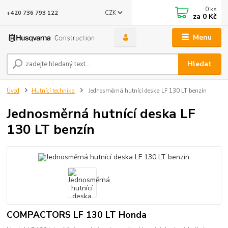
0
ks
CZK
+420 736 793 122
za
0 Kč
Menu
Hledat
Úvod
Hutnící technika
Jednosměrná hutnící deska LF 130 LT benzín
Jednosměrná hutnící deska LF
130 LT benzín
COMPACTORS LF 130 LT Honda