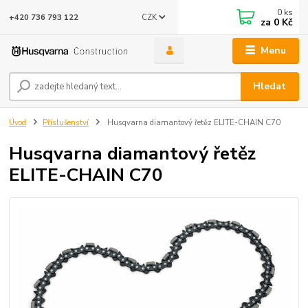
0
ks
CZK
+420 736 793 122
za
0 Kč
Menu
Hledat
Úvod
Příslušenství
Husqvarna diamantový řetěz ELITE-CHAIN C70
Husqvarna diamantový řetěz
ELITE-CHAIN C70