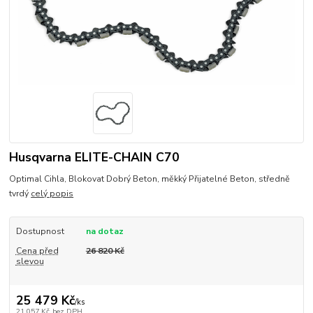
Husqvarna ELITE-CHAIN C70
Optimal Cihla, Blokovat Dobrý Beton, měkký Přijatelné Beton, středně
tvrdý
celý popis
Dostupnost
na dotaz
Cena před
26 820 Kč
slevou
25 479 Kč
/
ks
21 057 Kč
bez DPH