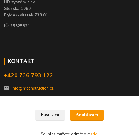
HR systém s.r.o.
Slezská 1080
Frýdek-Místek 738 01
IČ: 25825321
KONTAKT
+420 736 793 122
info@hrconstruction.cz
Souhlasím
Nastavení
HR construction, s.r.o. 2023
Souhlas můžete odmítnout
zde
.
Vytvořeno na
Eshop-rychle.cz