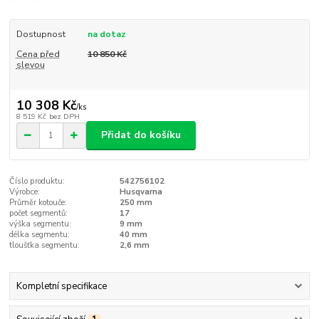
Dostupnost
na dotaz
Cena před
10 850 Kč
slevou
10 308 Kč
/
ks
8 519 Kč
bez DPH
Přidat do košíku
Číslo produktu:
542756102
Výrobce:
Husqvarna
Průměr kotouče:
250 mm
počet segmentů:
17
výška segmentu:
9 mm
délka segmentu:
40 mm
tloušťka segmentu:
2,6 mm
Kompletní specifikace