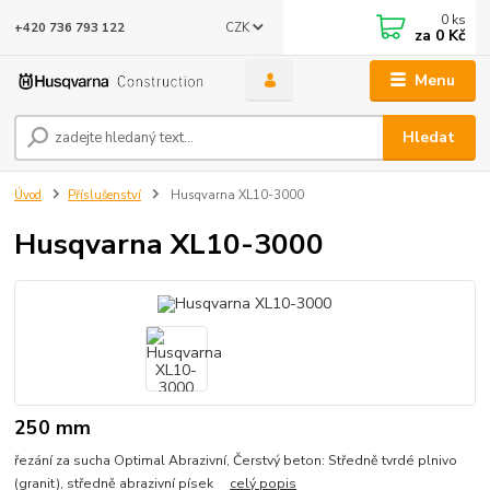
0
ks
CZK
+420 736 793 122
za
0 Kč
Menu
Hledat
Úvod
Příslušenství
Husqvarna XL10-3000
Husqvarna XL10-3000
250 mm
řezání za sucha Optimal Abrazivní, Čerstvý beton: Středně tvrdé plnivo
(granit), středně abrazivní písek
celý popis