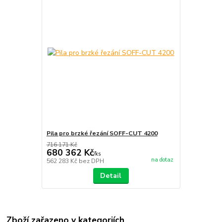
Pila pro brzké řezání SOFF-CUT 4200
716 171 Kč
680 362 Kč
/
ks
na dotaz
562 283 Kč
bez DPH
Detail
Zboží zařazeno v kategoriích