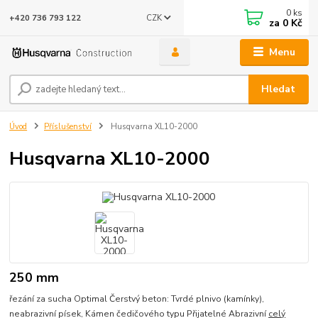
0
ks
CZK
+420 736 793 122
za
0 Kč
Menu
Hledat
Úvod
Příslušenství
Husqvarna XL10-2000
Husqvarna XL10-2000
250 mm
řezání za sucha Optimal Čerstvý beton: Tvrdé plnivo (kamínky),
neabrazivní písek, Kámen čedičového typu Přijatelné Abrazivní
celý