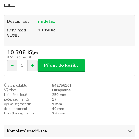
popis
Dostupnost
na dotaz
Cena před
10 850 Kč
slevou
10 308 Kč
/
ks
8 519 Kč
bez DPH
Přidat do košíku
Číslo produktu:
542756101
Výrobce:
Husqvarna
Průměr kotouče:
250 mm
počet segmentů:
17
výška segmentu:
9 mm
délka segmentu:
40 mm
tloušťka segmentu:
2,6 mm
Kompletní specifikace