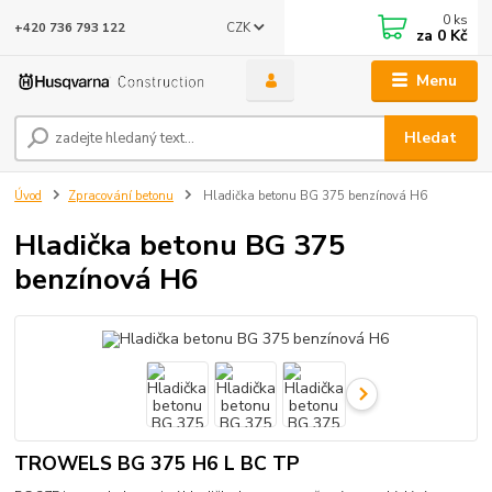
0
ks
CZK
+420 736 793 122
za
0 Kč
Menu
Hledat
Úvod
Zpracování betonu
Hladička betonu BG 375 benzínová H6
Hladička betonu BG 375
benzínová H6
TROWELS BG 375 H6 L BC TP