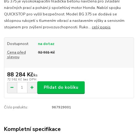
BG 375 je vysokokapacitní hladička betonu navržená pro zvládání
náročných prací a pohání ji spolehlivý motor Honda. Nabízí spojku
QUICKSTOP pro vyšší bezpečnost. Model BG 375 se dodává se
sklopnou rukojetí s tlumením vibrací a nastavením výšky a servisním
stojanem pro zvýšení provozuschopnosti. Ruko...
celý popis
Dostupnost
na dotaz
Cena před
92 931 Kč
slevou
88 284 Kč
/
ks
72 962 Kč
bez DPH
Přidat do košíku
Číslo produktu:
967929001
Kompletní specifikace