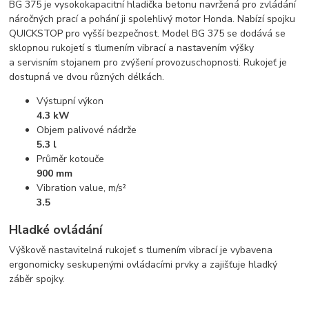
BG 375 je vysokokapacitní hladička betonu navržená pro zvládání
náročných prací a pohání ji spolehlivý motor Honda. Nabízí spojku
QUICKSTOP pro vyšší bezpečnost. Model BG 375 se dodává se
sklopnou rukojetí s tlumením vibrací a nastavením výšky
a servisním stojanem pro zvýšení provozuschopnosti. Rukojeť je
dostupná ve dvou různých délkách.
Výstupní výkon
4.3 kW
Objem palivové nádrže
5.3 l
Průměr kotouče
900 mm
Vibration value, m/s²
3.5
Hladké ovládání
Výškově nastavitelná rukojeť s tlumením vibrací je vybavena
ergonomicky seskupenými ovládacími prvky a zajišťuje hladký
záběr spojky.