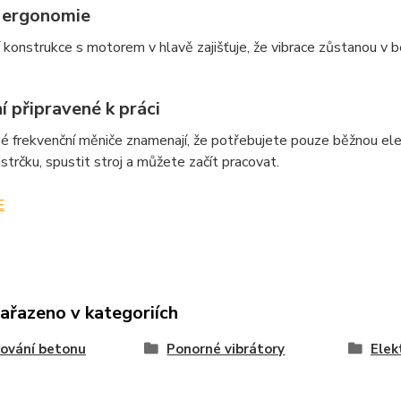
 ergonomie
í konstrukce s motorem v hlavě zajišťuje, že vibrace zůstanou v b
í připravené k práci
 frekvenční měniče znamenají, že potřebujete pouze běžnou elek
ástrčku, spustit stroj a můžete začít pracovat.
E
zařazeno v kategoriích
ování betonu
Ponorné vibrátory
Elek