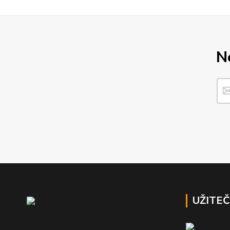
N
UŽITE