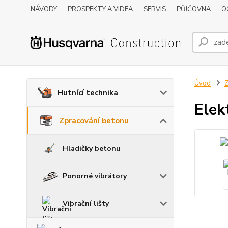
NÁVODY
PROSPEKTY A VIDEA
SERVIS
PŮJČOVNA
O
Úvod
Z
Hutnící technika
Elek
Zpracování betonu
Hladičky betonu
Ponorné vibrátory
Vibrační lišty