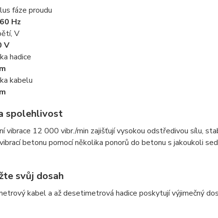
lus fáze proudu
60 Hz
ětí, V
0 V
ka hadice
 m
ka kabelu
 m
a spolehlivost
í vibrace 12 000 vibr./min zajišťují vysokou odstředivou sílu, st
vibrací betonu pomocí několika ponorů do betonu s jakoukoli sed
žte svůj dosah
etrový kabel a až desetimetrová hadice poskytují výjimečný dosa