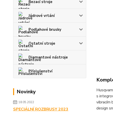
Řezací stroje
Jádrové vrtání
Podlahové brusky
Ostatní stroje
Diamantové nástroje
Příslušenství
Komple
Husqvarna
Novinky
s integro
vibracím 
18.05.2022
design sn
SPECIÁLNÍ ROZBRUSY 2023