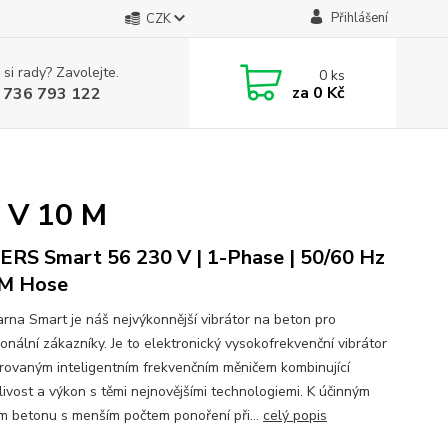
Přihlášení
CZK
 si rady? Zavolejte.
0
ks
za
0 Kč
 736 793 122
0 V 10 M
RS Smart 56 230 V | 1-Phase | 50/60 Hz
 M Hose
rna Smart je náš nejvýkonnější vibrátor na beton pro
onální zákazníky. Je to elektronický vysokofrekvenční vibrátor
grovaným inteligentním frekvenčním měničem kombinující
livost a výkon s těmi nejnovějšími technologiemi. K účinným
ím betonu s menším počtem ponoření při...
celý popis