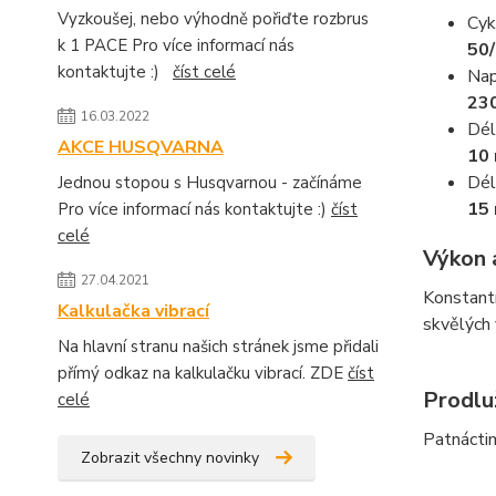
Vyzkoušej, nebo výhodně pořiďte rozbrus
Cyk
k 1 PACE Pro více informací nás
50/
kontaktujte :)
číst celé
Nap
23
16.03.2022
Dél
AKCE HUSQVARNA
10
Dél
Jednou stopou s Husqvarnou - začínáme
15
Pro více informací nás kontaktujte :)
číst
celé
Výkon 
27.04.2021
Konstantn
Kalkulačka vibrací
skvělých 
Na hlavní stranu našich stránek jsme přidali
přímý odkaz na kalkulačku vibrací. ZDE
číst
Prodlu
celé
Patnáctim
Zobrazit všechny novinky