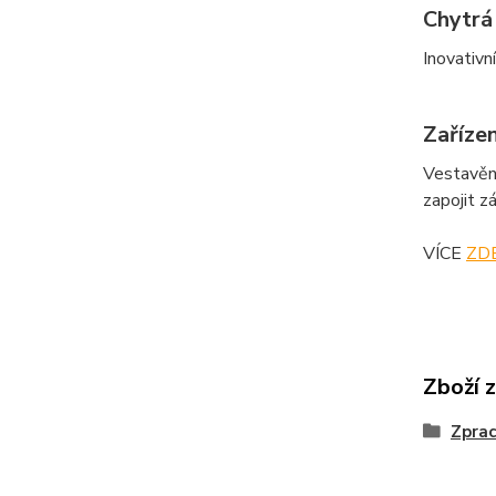
Chytrá
Inovativn
Zařízen
Vestavěné
zapojit z
VÍCE
ZD
Zboží 
Zprac