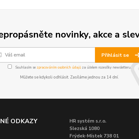
epropásněte novinky, akce a slev
Přihlásit se
Souhlasím se
zpracováním osobních údajů
za účelem rozesílky newsletteru.
Můžete se kdykoli odhlásit. Zasíláme jednou za 14 dní.
ČNÉ ODKAZY
HR systém s.r.o.
Slezská 1080
Frýdek-Místek 738 01