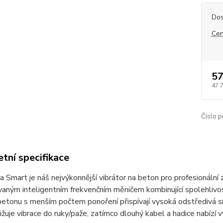
Dos
Cen
57
47 
Číslo p
tní specifikace
 Smart je náš nejvýkonnější vibrátor na beton pro profesionální z
vaným inteligentním frekvenčním měničem kombinující spolehlivos
betonu s menším počtem ponoření přispívají vysoká odstředivá sí
ižuje vibrace do ruky/paže, zatímco dlouhý kabel a hadice nabízí 