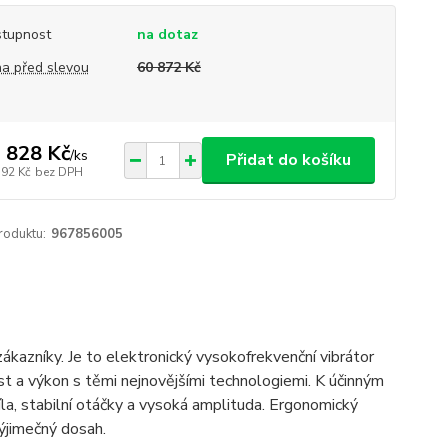
tupnost
na dotaz
a před slevou
60 872 Kč
 828 Kč
/
ks
Přidat do košíku
792 Kč
bez DPH
roduktu:
967856005
ákazníky. Je to elektronický vysokofrekvenční vibrátor
t a výkon s těmi nejnovějšími technologiemi. K účinným
la, stabilní otáčky a vysoká amplituda. Ergonomický
výjimečný dosah.