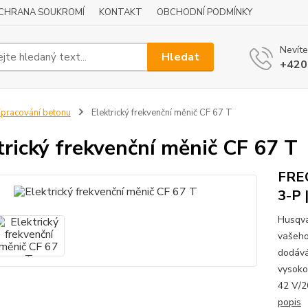
CHRANA SOUKROMÍ
KONTAKT
OBCHODNÍ PODMÍNKY
Nevíte
Hledat
+420
pracování betonu
Elektrický frekvenční měnič CF 67 T
trický frekvenční měnič CF 67 T
FRE
3-P 
Husqva
vašeho
dodává
vysoko
42 V/2
popis