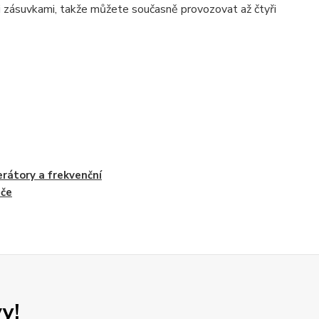
mi zásuvkami, takže můžete současně provozovat až čtyři
rátory a frekvenční
če
y!