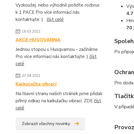
Vyzkoušej, nebo výhodně pořiďte rozbrus
Výs
k 1 PACE Pro více informací nás
4.
kontaktujte :)
číst celé
Hmo
70 
16.03.2022
AKCE HUSQVARNA
Spoleh
Jednou stopou s Husqvarnou - začínáme
Po připoj
Pro více informací nás kontaktujte :)
číst
celé
Ochran
27.04.2021
Pro dodat
Kalkulačka vibrací
Na hlavní stranu našich stránek jsme přidali
Tlačít
přímý odkaz na kalkulačku vibrací. ZDE
číst
V případě
celé
Zobrazit všechny novinky
Provoz