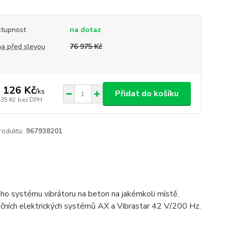
tupnost
na dotaz
a před slevou
76 975 Kč
 126 Kč
/
ks
Přidat do košíku
435 Kč
bez DPH
roduktu:
967938201
eho systému vibrátoru na beton na jakémkoli místě.
nčních elektrických systémů AX a Vibrastar 42 V/200 Hz.