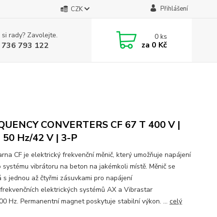
Přihlášení
CZK
 si rady? Zavolejte.
0
ks
za
0 Kč
 736 793 122
QUENCY CONVERTERS CF 67 T 400 V |
| 50 Hz/42 V | 3-P
rna CF je elektrický frekvenční měnič, který umožňuje napájení
 systému vibrátoru na beton na jakémkoli místě. Měnič se
 s jednou až čtyřmi zásuvkami pro napájení
frekvenčních elektrických systémů AX a Vibrastar
00 Hz. Permanentní magnet poskytuje stabilní výkon. ...
celý