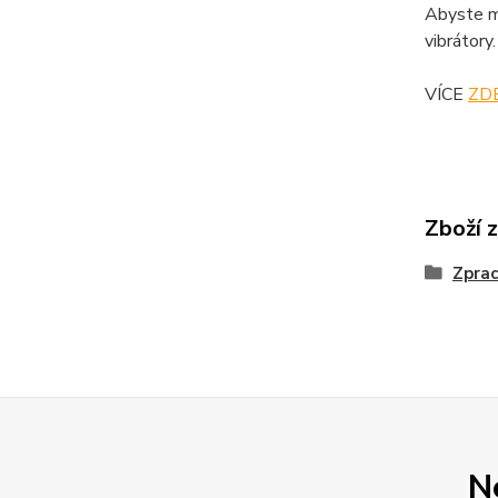
Abyste mo
vibrátory.
VÍCE
ZD
Zboží 
Zprac
N