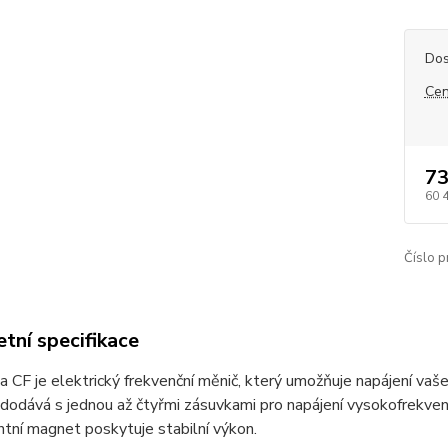
Dos
Cen
73
60 
Číslo p
tní specifikace
 CF je elektrický frekvenční měnič, který umožňuje napájení vaš
dodává s jednou až čtyřmi zásuvkami pro napájení vysokofrekve
tní magnet poskytuje stabilní výkon.