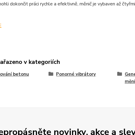
hli dokončit práci rychle a efektivně, měnič je vybaven až čtyř
E
zařazeno v kategoriích
ování betonu
Ponorné vibrátory
Gene
měni
epropásněte novinky, akce a slev