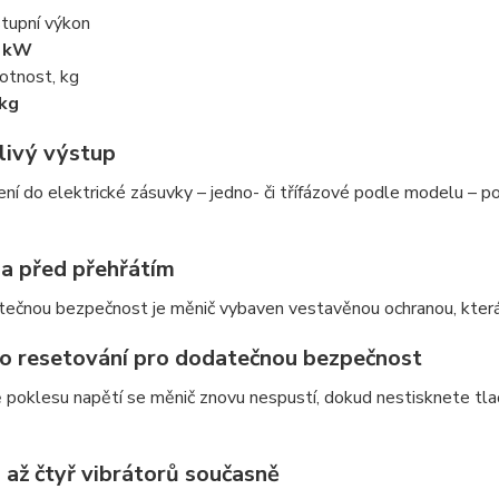
tupní výkon
7 kW
tnost, kg
kg
livý výstup
ení do elektrické zásuvky – jedno- či třífázové podle modelu – po
a před přehřátím
ečnou bezpečnost je měnič vybaven vestavěnou ochranou, která 
ko resetování pro dodatečnou bezpečnost
 poklesu napětí se měnič znovu nespustí, dokud nestisknete tlač
 až čtyř vibrátorů současně