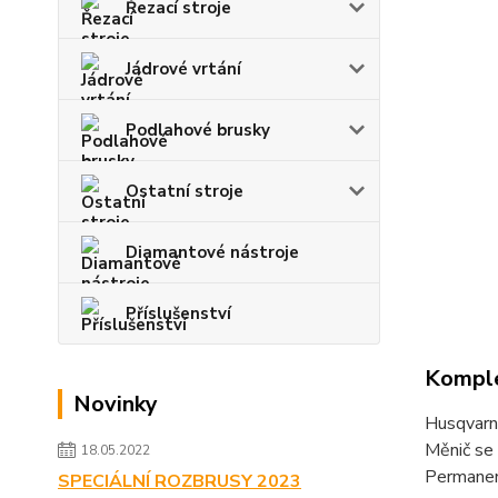
Řezací stroje
Jádrové vrtání
Podlahové brusky
Ostatní stroje
Diamantové nástroje
Příslušenství
Komple
Novinky
Husqvarna
Měnič se 
18.05.2022
Permanen
SPECIÁLNÍ ROZBRUSY 2023