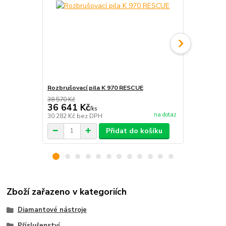
Rozbrušovací pila K 970 RESCUE
Rozbrušovací
38 570 Kč
103 084 Kč
36 641 Kč
97 930 
/
ks
na dotaz
30 282 Kč
bez DPH
80 934 Kč
be
Přidat do košíku
Zboží zařazeno v kategoriích
Diamantové nástroje
Příslušenství