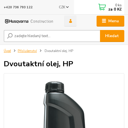
0
ks
CZK
+420 736 793 122
za
0 Kč
Menu
Hledat
Úvod
Příslušenství
Dvoutaktní olej, HP
Dvoutaktní olej, HP