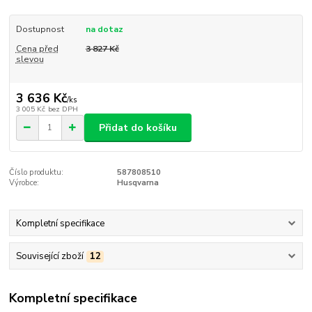
Dostupnost
na dotaz
Cena před
3 827 Kč
slevou
3 636 Kč
/
ks
3 005 Kč
bez DPH
Přidat do košíku
Číslo produktu:
587808510
Výrobce:
Husqvarna
Kompletní specifikace
Související zboží
12
Kompletní specifikace