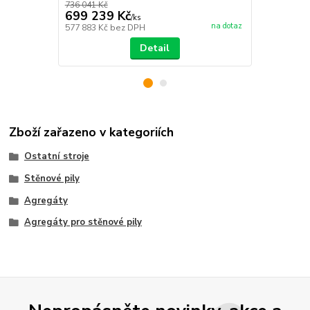
736 041 Kč
60 581 Kč
699 239 Kč
57 552 
/
ks
na dotaz
577 883 Kč
bez DPH
47 564 Kč
be
Detail
Zboží zařazeno v kategoriích
Ostatní stroje
Stěnové pily
Agregáty
Agregáty pro stěnové pily