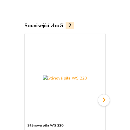
Související zboží
2
Novinka
Stěnová pila WS 220
Rozbrušovací