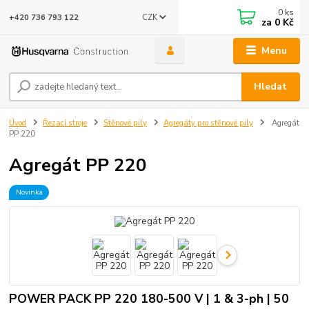
0
ks
CZK
+420 736 793 122
za
0 Kč
Menu
Hledat
Úvod
Řezací stroje
Stěnové pily
Agregáty pro stěnové pily
Agregát
PP 220
Agregát PP 220
Novinka
POWER PACK PP 220 180-500 V | 1 & 3-ph | 50