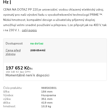
Hz |
CENA NA DOTAZ PP 220 je univerzální, vodou chlazený elektrický zdroj,
vyvinutý pro naši výrobní řadu s vysokofrekvenční technologií PRIME ™.
Nízká hmotnost, kompaktní design a uživatelsky příjemný displej
umožňují velmi snadné používání a přepravu. Lze připojit jak na 400 V, tak
i na 230 V. J...
celý popis
Dostupnost
na dotaz
Cena před
208 054 Kč
slevou
197 652 Kč
/
ks
163 349 Kč
bez DPH
Momentálně není k dispozici
Číslo produktu:
966563801
šířka:
184 mm
Výrobce:
Husqvarna
výška:
351 mm
délka:
419 mm
hmotnost:
10,8 kg